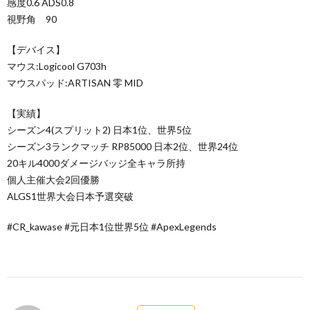
感度0.6 ADS0.8
視野角 90
【デバイス】
マウス:Logicool G703h
マウスパッド:ARTISAN 零 MID
【実績】
シーズン4(スプリット2) 日本1位、世界5位
シーズン3ランクマッチ RP85000 日本2位、世界24位
20キル4000ダメージバッジ全キャラ所持
個人主催大会2回優勝
ALGS1世界大会日本予選突破
#CR_kawase​ #元日本1位世界5位​ #ApexLegends​