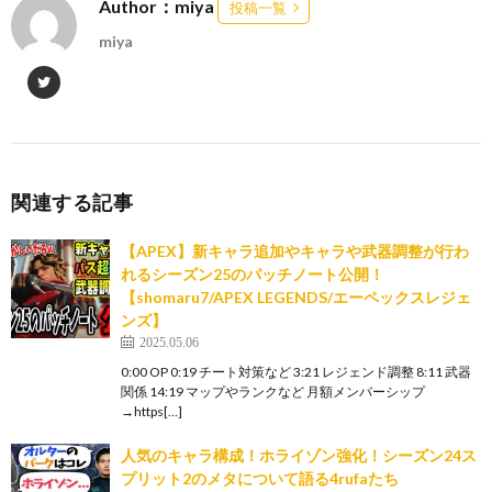
Author：miya
投稿一覧
miya
関連する記事
【APEX】新キャラ追加やキャラや武器調整が行わ
れるシーズン25のパッチノート公開！
【shomaru7/APEX LEGENDS/エーペックスレジェ
ンズ】
2025.05.06
0:00 OP 0:19 チート対策など 3:21 レジェンド調整 8:11 武器
関係 14:19 マップやランクなど 月額メンバーシップ
→https[…]
人気のキャラ構成！ホライゾン強化！シーズン24ス
プリット2のメタについて語る4rufaたち