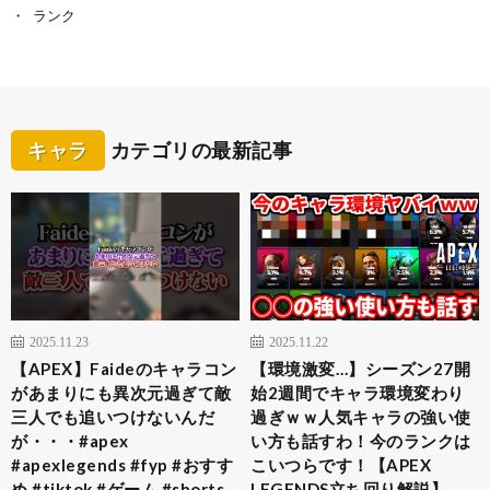
ランク
キャラ
カテゴリの最新記事
2025.11.23
2025.11.22
【APEX】Faideのキャラコン
【環境激変…】シーズン27開
があまりにも異次元過ぎて敵
始2週間でキャラ環境変わり
三人でも追いつけないんだ
過ぎｗｗ人気キャラの強い使
が・・・#apex
い方も話すわ！今のランクは
#apexlegends #fyp #おすす
こいつらです！【APEX
め #tiktok #ゲーム #shorts
LEGENDS立ち回り解説】