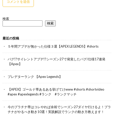
検索
検索
最近の投稿
５年間アプデが無かった仕様３選【APEX LEGENDS】#shorts
バグ!?サイレントアプデ!?シーズン27で発覚したバグ/仕様17連発
【Apex】
プレデターランク 【Apex Legends】
【APEX】ゴールド帯あるある挙げてけwww #shorts #shortvideo
#apex #apexlegends #ランク #ランクマッチ
今のプラチナ帯はコレやれば余裕でシーズン27ダイヤ行けるよ！プラ
チナがやるべき動き10選！実践解説でランクの動き方教えます！