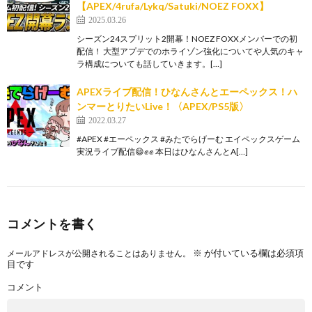
【APEX/4rufa/Lykq/Satuki/NOEZ FOXX】
2025.03.26
シーズン24スプリット2開幕！NOEZ FOXXメンバーでの初
配信！ 大型アプデでのホライゾン強化についてや人気のキャ
ラ構成についても話していきます。[…]
APEXライブ配信！ひなんさんとエーペックス！ハ
ンマーとりたいLive！〈APEX/PS5版〉
2022.03.27
#APEX #エーペックス #みたでらげーむ エイペックスゲーム
実況ライブ配信😄✊✊ 本日はひなんさんとA[…]
コメントを書く
※
が付いている欄は必須項
メールアドレスが公開されることはありません。
目です
コメント