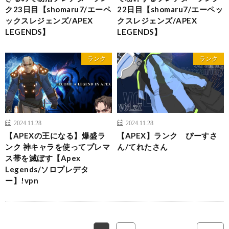
ク23日目【shomaru7/エーペ
22日目【shomaru7/エーペッ
ックスレジェンズ/APEX
クスレジェンズ/APEX
LEGENDS】
LEGENDS】
ランク
ランク
2024.11.28
2024.11.28
【APEXの王になる】爆盛ラ
【APEX】ランク ぴーすさ
ンク 神キャラを使ってプレマ
ん/てれたさん
ス帯を滅ぼす【Apex
Legends/ソロプレデタ
ー】!vpn