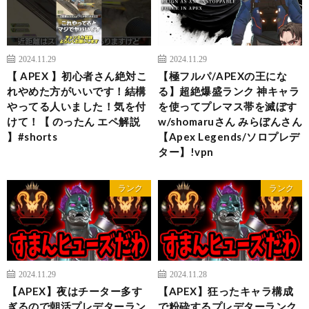
2024.11.29
2024.11.29
【 APEX 】初心者さん絶対こ
【極フルパ/APEXの王にな
れやめた方がいいです！結構
る】超絶爆盛ランク 神キャラ
やってる人いました！気を付
を使ってプレマス帯を滅ぼす
けて！【 のったん エペ解説
w/shomaruさん みらぼんさん
】#shorts
【Apex Legends/ソロプレデ
ター】!vpn
ランク
ランク
2024.11.29
2024.11.28
【APEX】夜はチーター多す
【APEX】狂ったキャラ構成
ぎるので朝活プレデターラン
で粉砕するプレデターランク