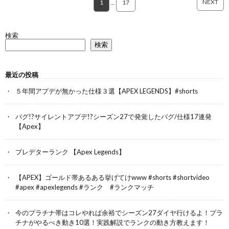
NEXT
1
…
17
検索
検索
最近の投稿
５年間アプデが無かった仕様３選【APEX LEGENDS】#shorts
バグ!?サイレントアプデ!?シーズン27で発覚したバグ/仕様17連発
【Apex】
プレデターランク 【Apex Legends】
【APEX】ゴールド帯あるある挙げてけwww #shorts #shortvideo
#apex #apexlegends #ランク #ランクマッチ
今のプラチナ帯はコレやれば余裕でシーズン27ダイヤ行けるよ！プラ
チナがやるべき動き10選！実践解説でランクの動き方教えます！