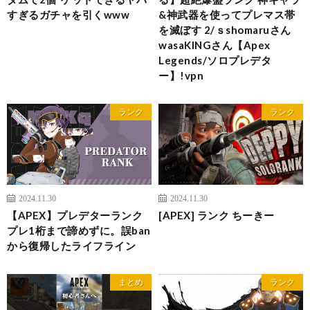
すぎるガチャを引くwww
&神武器を使ってプレマス帯
を滅ぼす 2/ｓshomaruさん
wasaKINGさん【Apex
Legends/ソロプレデタ
ー】!vpn
ランク
ランク
2024.11.30
2024.11.30
【APEX】プレデターランク
[APEX] ランク ちーきー
プレ1桁まで諦めずに。誤ban
から復帰したライフライン
まとめ
ランク