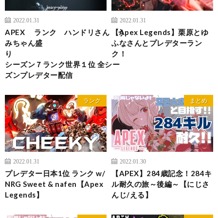
2022.01.31
2022.01.31
APEX ランク ハンドリさん う
【Apex Legends】栗原とゆ
みちゃん盛
ふなさんとプレデターラン
り
ク！
シーズン７ランク世界１位 全シー
ズンプレデター配信
ランク
まとめ
2022.01.31
2022.01.30
プレデター日本1位 ランク w/
【APEX】284歳記念！284キ
NRG Sweet & nafen【Apex
ル耐久の旅～後編～【にじさ
Legends】
んじ/える】