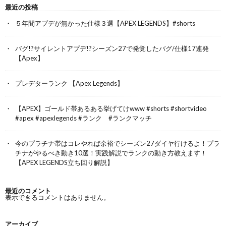
最近の投稿
５年間アプデが無かった仕様３選【APEX LEGENDS】#shorts
バグ!?サイレントアプデ!?シーズン27で発覚したバグ/仕様17連発
【Apex】
プレデターランク 【Apex Legends】
【APEX】ゴールド帯あるある挙げてけwww #shorts #shortvideo
#apex #apexlegends #ランク #ランクマッチ
今のプラチナ帯はコレやれば余裕でシーズン27ダイヤ行けるよ！プラ
チナがやるべき動き10選！実践解説でランクの動き方教えます！
【APEX LEGENDS立ち回り解説】
最近のコメント
表示できるコメントはありません。
アーカイブ