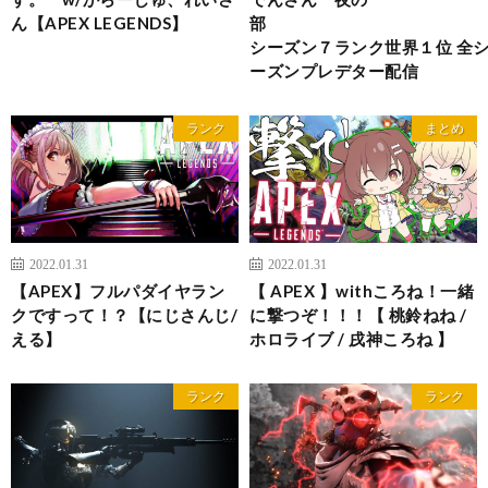
ん【APEX LEGENDS】
シーズン７ランク世界１位 全
ーズンプレデター配信
ランク
まとめ
2022.01.31
2022.01.31
【APEX】フルパダイヤラン
【 APEX 】withころね！一緒
クですって！？【にじさんじ/
に撃つぞ！！！【 桃鈴ねね /
える】
ホロライブ / 戌神ころね 】
ランク
ランク