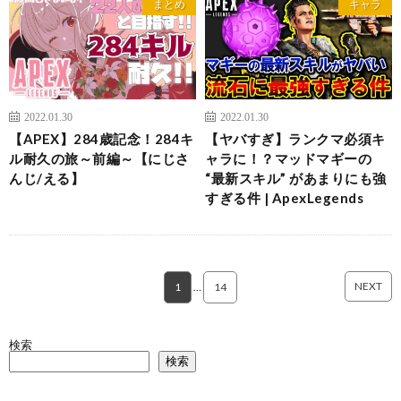
まとめ
キャラ
2022.01.30
2022.01.30
【APEX】284歳記念！284キ
【ヤバすぎ】ランクマ必須キ
ル耐久の旅～前編～【にじさ
ャラに！？マッドマギーの
んじ/える】
“最新スキル” があまりにも強
すぎる件 | ApexLegends
NEXT
1
…
14
検索
検索