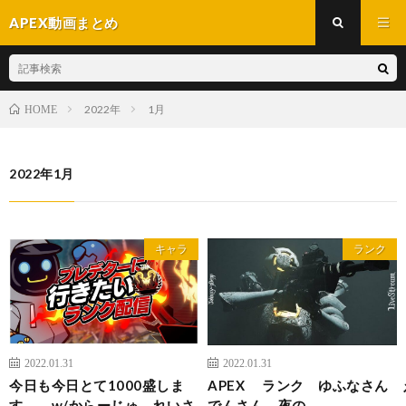
APEX動画まとめ
2022年
1月
HOME
2022年1月
キャラ
ランク
2022.01.31
2022.01.31
今日も今日とて1000盛しま
APEX ランク ゆふなさん 
す。 w/からーじゅ、れいさ
でんさん 夜の