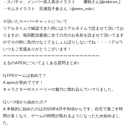
・スパチャ、メンバー加入表示イラスト 礫粉さん(@rekicon_)
・サムネイラスト 百瀬茄子倉さん（@mms_nskr）
※頂いたスーパーチャットについて
リアルタイムで確認できた時にはリアルタイムで読ませて頂いてお
りますが、毎回配信最後に全ての方のお名前を読ませて頂いてます
のでその時に気付けなくてもしょんぼりしないでね・・・！(*’ω’*)
いつもご支援ありがとうございます！
ーーーーーーーーーーーーーーーーーーーーーーーー
えるのAPEXについてよくある質問まとめ↓
Q FPSゲームは初めて？
A apexが初めてです！
キャラクターやストーリーの魅力に惚れ込んでハマりました。
Q いつ頃から始めたの？
A 本格的に始めたのは2020年6月中旬頃からです。自宅で過ごす時
間が多くなり、ゲームの時間が取れるようになったため始めまし
た。