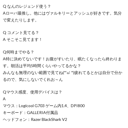
Q なんのレジェンド使う？
Aローバ最推し。他にはヴァルキリーとアッシュが好きです。気分
で変えたりします。
Q コメント見てる？
A そこそこ見てます！
Q何時までやる？
A特に決めてないです！お腹がすいたり、眠たくなったら終わりま
す。朝活は平均5時間くらいやってるかな？
みんなも無理のない範囲で見てね(*‘ω‘ *)疲れてるとかは自分で分か
るので、気にしないでくれお～ん
Qマウス感度、使用デバイスは？
A
マウス：Logicool G703 ゲーム内1.4、DPI800
キーボード：GALLERIA付属品
ヘッドフォン：Razer BlackShark V2