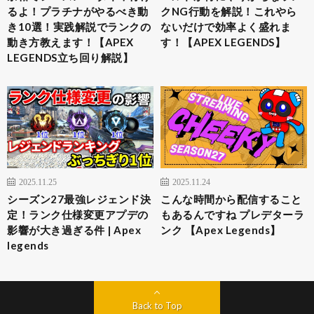
るよ！プラチナがやるべき動
クNG行動を解説！これやら
き10選！実践解説でランクの
ないだけで効率よく盛れま
動き方教えます！【APEX
す！【APEX LEGENDS】
LEGENDS立ち回り解説】
2025.11.25
2025.11.24
シーズン27最強レジェンド決
こんな時間から配信すること
定！ランク仕様変更アプデの
もあるんですね プレデターラ
影響が大き過ぎる件 | Apex
ンク 【Apex Legends】
legends
Back to Top