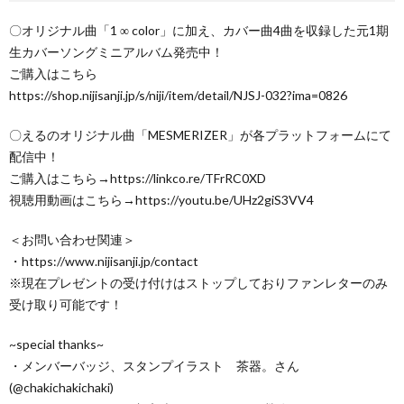
〇オリジナル曲「1 ∞ color」に加え、カバー曲4曲を収録した元1期
生カバーソングミニアルバム発売中！
ご購入はこちら
https://shop.nijisanji.jp/s/niji/item/detail/NJSJ-032?ima=0826
〇えるのオリジナル曲「MESMERIZER」が各プラットフォームにて
配信中！
ご購入はこちら→https://linkco.re/TFrRC0XD
視聴用動画はこちら→https://youtu.be/UHz2giS3VV4
＜お問い合わせ関連＞
・https://www.nijisanji.jp/contact
※現在プレゼントの受け付けはストップしておりファンレターのみ
受け取り可能です！
~special thanks~
・メンバーバッジ、スタンプイラスト 茶器。さん
(@chakichakichaki)