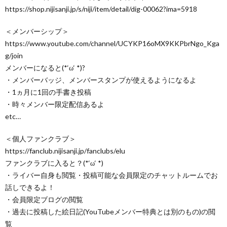
https://shop.nijisanji.jp/s/niji/item/detail/dig-00062?ima=5918
＜メンバーシップ＞
https://www.youtube.com/channel/UCYKP16oMX9KKPbrNgo_Kga
g/join
メンバーになると(*‘ω‘ *)?
・メンバーバッジ、メンバースタンプが使えるようになるよ
・1ヵ月に1回の手書き投稿
・時々メンバー限定配信あるよ
etc…
＜個人ファンクラブ＞
https://fanclub.nijisanji.jp/fanclubs/elu
ファンクラブに入ると？(*‘ω‘ *)
・ライバー自身も閲覧・投稿可能な会員限定のチャットルームでお
話しできるよ！
・会員限定ブログの閲覧
・過去に投稿した絵日記(YouTubeメンバー特典とは別のもの)の閲
覧