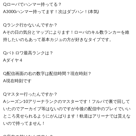
Qローバでハンマー持ってる？
A3000ハンマー持ってます！次はダブハン！(本気)
Qランク行かないんですか？
Aその日の気分とマップによります！ローバのキル数ランカーを維
持したいのもあって基本カジュの方が好きなタイプです。
Qバトロワ最高ランクは？
Aダイヤ４
Q配信画面の右の数字は配信時間？現在時刻？
A現在時刻です
Qマスター行ったんですか？
Aシーズン10アリーナランクのマスターです！フルパで裏で回して
いたのでアーカイブ等はないのですが今後の配信中のプレイでいい
ところ見せられるようにがんばります！軌道はアリーナでは貰えな
いので持ってません！