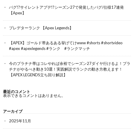
バグ!?サイレントアプデ!?シーズン27で発覚したバグ/仕様17連発
【Apex】
プレデターランク 【Apex Legends】
【APEX】ゴールド帯あるある挙げてけwww #shorts #shortvideo
#apex #apexlegends #ランク #ランクマッチ
今のプラチナ帯はコレやれば余裕でシーズン27ダイヤ行けるよ！プラ
チナがやるべき動き10選！実践解説でランクの動き方教えます！
【APEX LEGENDS立ち回り解説】
最近のコメント
表示できるコメントはありません。
アーカイブ
2025年11月