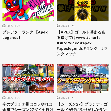
2025.11.26
2025.11.25
プレデターランク 【Apex
【APEX】ゴールド帯あるあ
Legends】
る挙げてけwww #shorts
#shortvideo #apex
#apexlegends #ランク #ラ
ンクマッチ
2025.11.25
2025.11.25
今のプラチナ帯はコレやれば
【シーズン27】プラチナ・ゴ
余裕でシーズン27ダイヤ行け
ールドが特にやりがちなラン