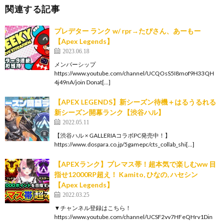
関連する記事
プレデター ランク w/ rpr→たぴさん、あーもー
【Apex Legends】
2023.06.18
メンバーシップ
https://www.youtube.com/channel/UCQOsS5I8mof9H33QH
4j49nA/join Donat[…]
【APEX LEGENDS】新シーズン待機＋はるうるれる
新シーズン開幕ランク【渋谷ハル】
2022.05.11
【渋谷ハル × GALLERIAコラボPC発売中！】
https://www.dospara.co.jp/5gamepc/cts_collab_shi[…]
【APEXランク】プレマス帯！超本気で楽しむww 目
指せ12000RP超え！ Kamito, ひなの, ハセシン
【Apex Legends】
2022.03.25
▼チャンネル登録はこちら！
https://www.youtube.com/channel/UCSF2vv7HFeQHrv1Din