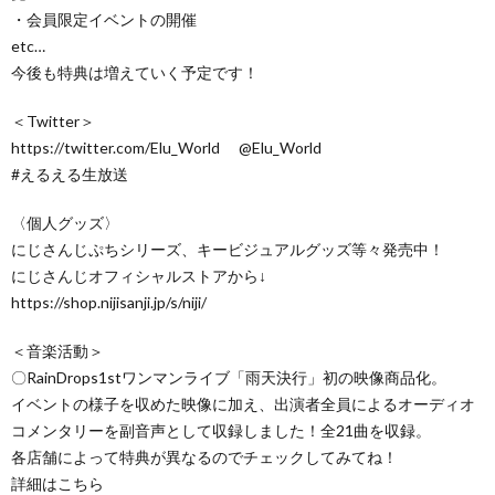
・会員限定イベントの開催
etc…
今後も特典は増えていく予定です！
＜Twitter＞
https://twitter.com/Elu_World @Elu_World
#えるえる生放送
〈個人グッズ〉
にじさんじぷちシリーズ、キービジュアルグッズ等々発売中！
にじさんじオフィシャルストアから↓
https://shop.nijisanji.jp/s/niji/
＜音楽活動＞
〇RainDrops1stワンマンライブ「雨天決行」初の映像商品化。
イベントの様子を収めた映像に加え、出演者全員によるオーディオ
コメンタリーを副音声として収録しました！全21曲を収録。
各店舗によって特典が異なるのでチェックしてみてね！
詳細はこちら