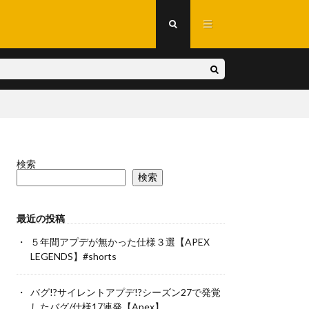
検索
検索
最近の投稿
５年間アプデが無かった仕様３選【APEX
LEGENDS】#shorts
バグ!?サイレントアプデ!?シーズン27で発覚
したバグ/仕様17連発【Apex】