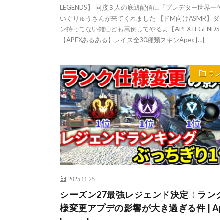
LEGENDS】 同接３人の底辺配信に「プレデター世界一
いぐりゅうさんが来てくれました 【ドM向けASMR】ダ
ン持ってない雑〇ども罵倒してやるよ【APEX LEGEND
【APEXあるある】レイス全30種類スキンApex […]
ラ
2025.11.25
シーズン27最強レジェンド決定！ラン
様変更アプデの影響が大き過ぎる件 | Ap