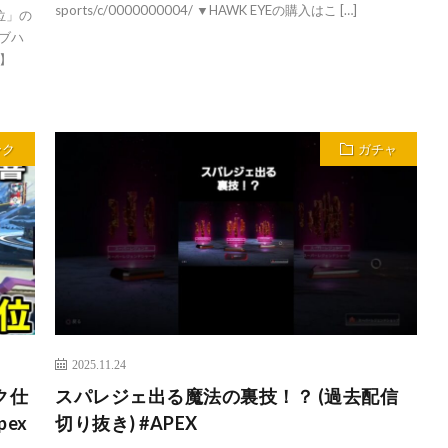
sports/c/0000000004/ ▼HAWK EYEの購入はこ […]
位」の
ブハ
S】
ンク
ガチャ
2025.11.24
ク仕
スパレジェ出る魔法の裏技！？ (過去配信
ex
切り抜き) #APEX