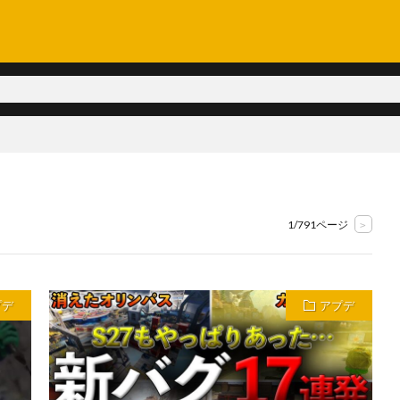
1/791ページ
>
プデ
アプデ