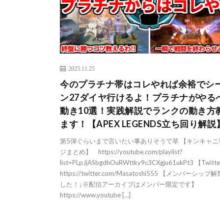
2025.11.25
今のプラチナ帯はコレやれば余裕でシ
ン27ダイヤ行けるよ！プラチナがやる
動き10選！実践解説でランクの動き方
ます！【APEX LEGENDS立ち回り解説
第5弾ぐらいまで言いたい事ありそうで草 【キンキャニ
ジまとめ】 https://youtube.com/playlist?
list=PLpJjASbgdhOuRWttky9c3CXgju61ukPt3 【Twi
https://twitter.com/Masatoshi555 【メンバーシッ
した！↓※配信アーカイブはメンバー限定です】
https://www.youtube […]