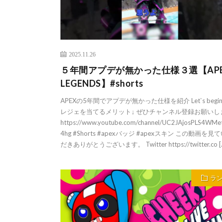
2025.11.26
５年間アプデが無かった仕様３選【AP
LEGENDS】#shorts
APEXの5年間でアプデが無かった仕様を紹介 Let`s begin
レジェを当てるメリット↓ ぜひチャンネル登録お願いし
https://www.youtube.com/channel/UC2JAjosPLS4WMe
4hg #Shorts #apexバッジ #apexスキン この動画を見
だきありがとうございます。 Twitter https://twitter.co [
ラ