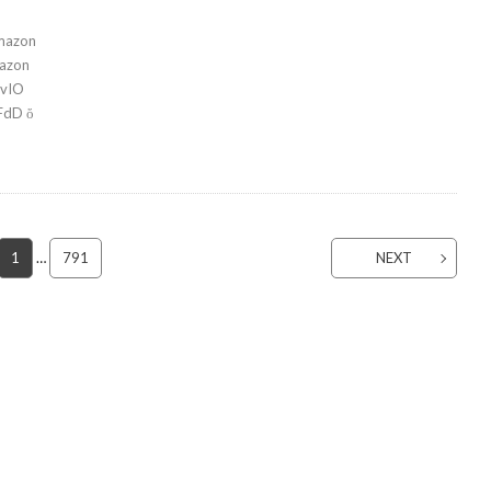
azon
zon
DvIO
FdD ὄ
1
…
791
NEXT