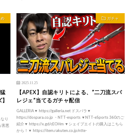
とめ
ガチャ
2025.11.25
と猛
【APEX】自認キリトによる、”二刀流スパ
ズ】
レジェ”当てるガチャ配信
GALLERIA▼ https://galleria.net ドスパラ▼
https://dospara.co.jp ・NTT-esports ▼NTT-eSports 360のご
になり
紹介▼ https://x.gd/cEOHm ▼シェイプエイトの購入はこちら
る害悪
から！▼ https://item.rakuten.co.jp/ntte-