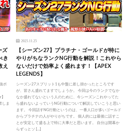
2025.11.25
ーズ
【シーズン27】プラチナ・ゴールドが特に
べき
やりがちなランクNG行動を解説！これやら
教え
ないだけで効率よく盛れます！【APEX
】
LEGENDS】
強ポ
シーズン27スプリット1も中盤に差し掛かったところです
が、皆さん盛れてますでしょうか。 今回は今のランクでなか
tter】
なか盛れてないという人のために、今シーズンこれやってた
プ解禁しま
ら盛れないよっていうNG行動について解説していこうと思い
ます。 今回話すNG行動というのは、一番人口が多いゴールド
からプラチナの人がやりがちです。 個人的には最後に話すこ
とが安定して盛る上で特に大事だと思います。 自分は開幕か
らずっとソ […]