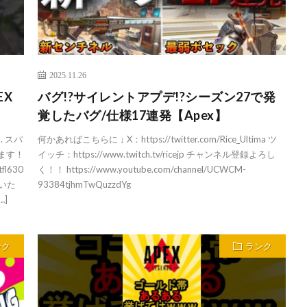
2025.11.26
EX
バグ!?サイレントアプデ!?シーズン27で発
覚したバグ/仕様17連発【Apex】
. スパ
何かあればこちらに ↓ X：https://twitter.com/Rice_Ultima ツ
ます！
イッチ：https://www.twitch.tv/ricejp チャンネル登録よろし
tfl630
く！！ https://www.youtube.com/channel/UCWCM-
ていた
93384tjhmTwQuzzdYg
…]
ンク
ランク