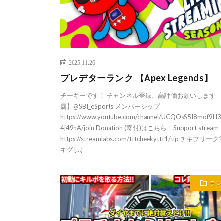
2025.11.26
プレデターランク 【Apex Legends】
チーキーです！ チャンネル登録、高評価お願いします 
属】@SBI_eSports メンバーシップ
https://www.youtube.com/channel/UCQOsS5I8mof9H
4j49nA/join Donation (寄付)はこちら！Support stream
https://streamlabs.com/tttcheekyttt1/tip チキフリーク
キグ […]
ラ