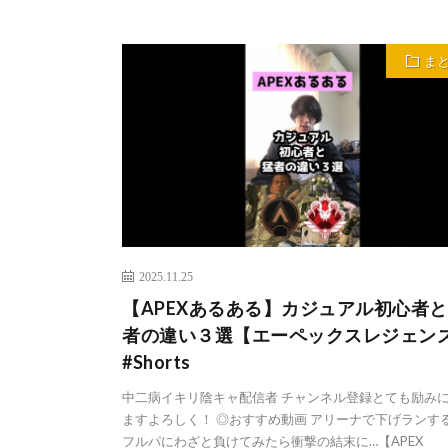
ま
2025.11.25
【APEXあるある】カジュアル初心者
者の違い３選【エーペックスレジェン
#Shorts
中二病イキリ陰キャ配信者 チャンネル登録とても励み
ますよろしく！ ◎おすすめ動画 アリーナで下げランす
フルパにわざと負けてみたら衝撃の結末に…【APEX