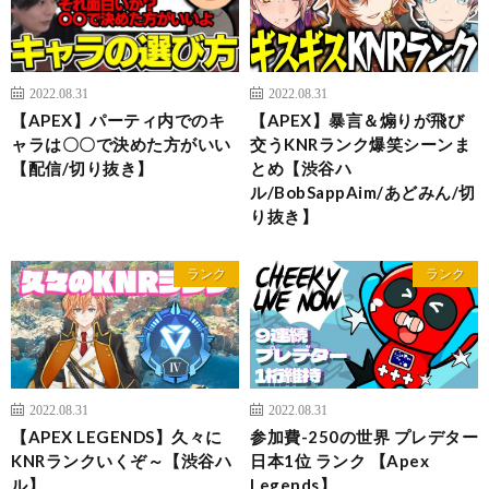
2022.08.31
2022.08.31
【APEX】パーティ内でのキ
【APEX】暴言＆煽りが飛び
ャラは〇〇で決めた方がいい
交うKNRランク爆笑シーンま
【配信/切り抜き】
とめ【渋谷ハ
ル/BobSappAim/あどみん/切
り抜き】
ランク
ランク
2022.08.31
2022.08.31
【APEX LEGENDS】久々に
参加費-250の世界 プレデター
KNRランクいくぞ～【渋谷ハ
日本1位 ランク 【Apex
ル】
Legends】