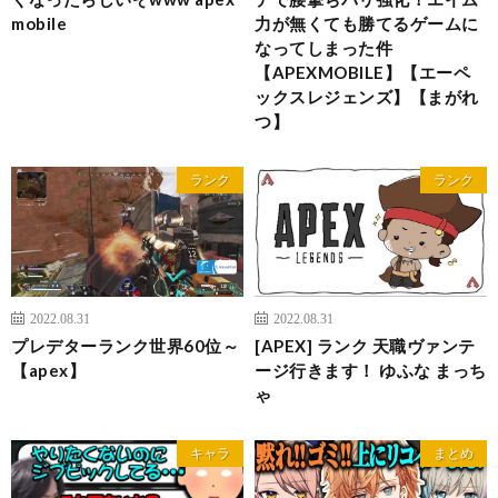
mobile
力が無くても勝てるゲームに
なってしまった件
【APEXMOBILE】【エーペ
ックスレジェンズ】【まがれ
つ】
ランク
ランク
2022.08.31
2022.08.31
プレデターランク世界60位～
[APEX] ランク 天職ヴァンテ
【apex】
ージ行きます！ ゆふな まっち
ゃ
キャラ
まとめ