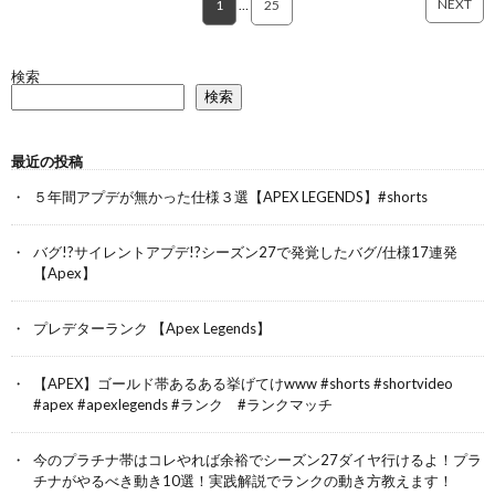
NEXT
1
…
25
検索
検索
最近の投稿
５年間アプデが無かった仕様３選【APEX LEGENDS】#shorts
バグ!?サイレントアプデ!?シーズン27で発覚したバグ/仕様17連発
【Apex】
プレデターランク 【Apex Legends】
【APEX】ゴールド帯あるある挙げてけwww #shorts #shortvideo
#apex #apexlegends #ランク #ランクマッチ
今のプラチナ帯はコレやれば余裕でシーズン27ダイヤ行けるよ！プラ
チナがやるべき動き10選！実践解説でランクの動き方教えます！