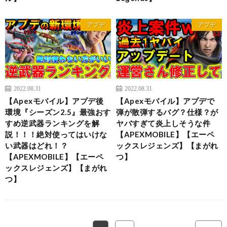
アプデ
アプデ
2022.08.31
2022.08.31
【Apexモバイル】アプデ後
【Apexモバイル】アプデで
環境『シーズン2.5』最強おす
弾が散弾するバグ？仕様？が
すめ逆武器ランキングを解
ヤバすぎて炎上しそうな件
説！！！絶対使ってはいけな
【APEXMOBILE】【エーペ
い武器はどれ！？
ックスレジェンズ】【まがれ
【APEXMOBILE】【エーペ
つ】
ックスレジェンズ】【まがれ
つ】