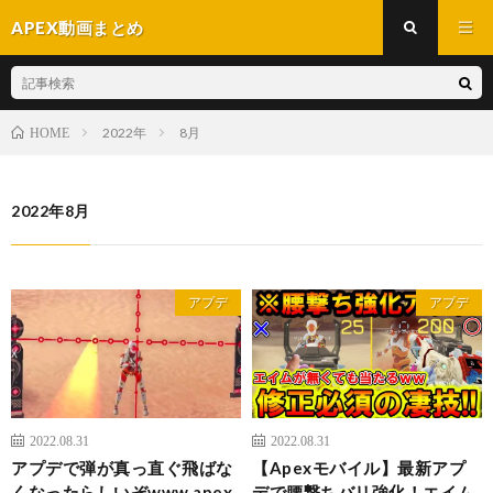
APEX動画まとめ
2022年
8月
HOME
2022年8月
アプデ
アプデ
2022.08.31
2022.08.31
アプデで弾が真っ直ぐ飛ばな
【Apexモバイル】最新アプ
くなったらしいぞwww apex
デで腰撃ちバリ強化！エイム