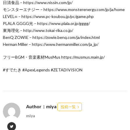
日清食品 – https://www.nissin.com/jp/
モンスターエナジー – https://www.monsterenergy.com/jp/ja/home
LEVEL∞ – https://www.pc-koubou.jp/pc/game.php
PLALA GGGG光 – https://www.plala.or.jp/gggg/
東海理化 – http://www.tokai-rika.co.jp/
BenQ ZOWIE – https://zowie.benq.com/ja/index.html
Herman Miller – https://www.hermanmiller.com/ja_jp/
フリーBGM・音楽素材MusMus https://musmus.main.jp/
#すでたき #ApexLegends #ZETADIVISION
Author：miya
投稿一覧
miya