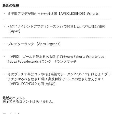
最近の投稿
５年間アプデが無かった仕様３選【APEX LEGENDS】#shorts
バグ!?サイレントアプデ!?シーズン27で発覚したバグ/仕様17連発
【Apex】
プレデターランク 【Apex Legends】
【APEX】ゴールド帯あるある挙げてけwww #shorts #shortvideo
#apex #apexlegends #ランク #ランクマッチ
今のプラチナ帯はコレやれば余裕でシーズン27ダイヤ行けるよ！プラ
チナがやるべき動き10選！実践解説でランクの動き方教えます！
【APEX LEGENDS立ち回り解説】
最近のコメント
表示できるコメントはありません。