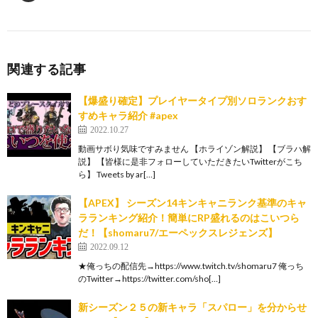
関連する記事
【爆盛り確定】プレイヤータイプ別ソロランクおす
すめキャラ紹介 #apex
2022.10.27
動画サボり気味ですみません 【ホライゾン解説】 【ブラハ解
説】 【皆様に是非フォローしていただきたいTwitterがこち
ら】 Tweets by ar[…]
【APEX】 シーズン14キンキャニランク基準のキャ
ラランキング紹介！簡単にRP盛れるのはこいつら
だ！【shomaru7/エーペックスレジェンズ】
2022.09.12
★俺っちの配信先→https://www.twitch.tv/shomaru7 俺っち
のTwitter→https://twitter.com/sho[…]
新シーズン２５の新キャラ「スパロー」を分からせ