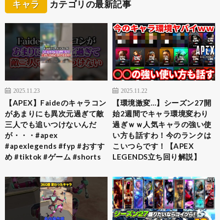
キャラ
カテゴリの最新記事
2025.11.23
2025.11.22
【APEX】Faideのキャラコン
【環境激変…】シーズン27開
があまりにも異次元過ぎて敵
始2週間でキャラ環境変わり
三人でも追いつけないんだ
過ぎｗｗ人気キャラの強い使
が・・・#apex
い方も話すわ！今のランクは
#apexlegends #fyp #おすす
こいつらです！【APEX
め #tiktok #ゲーム #shorts
LEGENDS立ち回り解説】