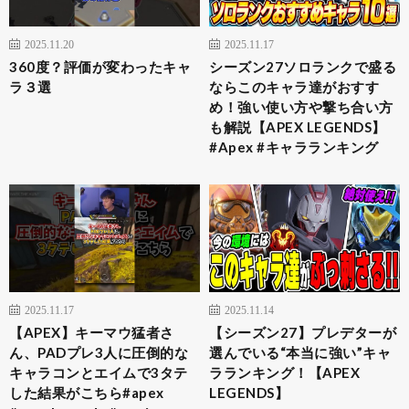
2025.11.20
2025.11.17
360度？評価が変わったキャ
シーズン27ソロランクで盛る
ラ３選
ならこのキャラ達がおすす
め！強い使い方や撃ち合い方
も解説【APEX LEGENDS】
#Apex #キャラランキング
2025.11.17
2025.11.14
【APEX】キーマウ猛者さ
【シーズン27】プレデターが
ん、PADプレ3人に圧倒的な
選んでいる“本当に強い”キャ
キャラコンとエイムで3タテ
ラランキング！【APEX
した結果がこちら#apex
LEGENDS】