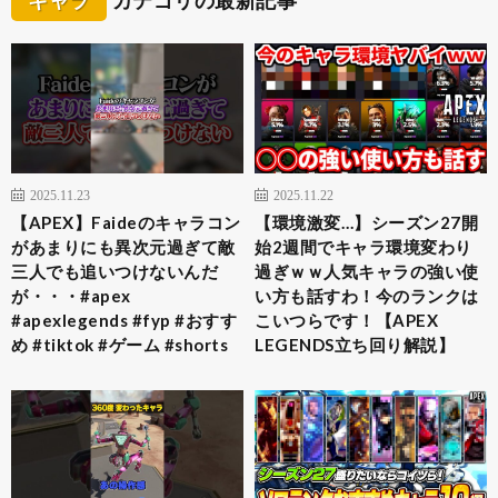
2025.11.23
2025.11.22
【APEX】Faideのキャラコン
【環境激変…】シーズン27開
があまりにも異次元過ぎて敵
始2週間でキャラ環境変わり
三人でも追いつけないんだ
過ぎｗｗ人気キャラの強い使
が・・・#apex
い方も話すわ！今のランクは
#apexlegends #fyp #おすす
こいつらです！【APEX
め #tiktok #ゲーム #shorts
LEGENDS立ち回り解説】