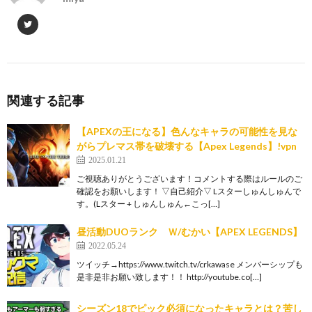
関連する記事
【APEXの王になる】色んなキャラの可能性を見な
がらプレマス帯を破壊する【Apex Legends】!vpn
2025.01.21
ご視聴ありがとうございます！コメントする際はルールのご
確認をお願いします！ ▽自己紹介▽ Lスターしゅんしゅんで
す。(Lスター + しゅんしゅん←こっ[…]
昼活動DUOランク Ｗ/むかい【APEX LEGENDS】
2022.05.24
ツイッチ→https://www.twitch.tv/crkawase メンバーシップも
是非是非お願い致します！！ http://youtube.co[…]
シーズン18でピック必須になったキャラとは？苦し