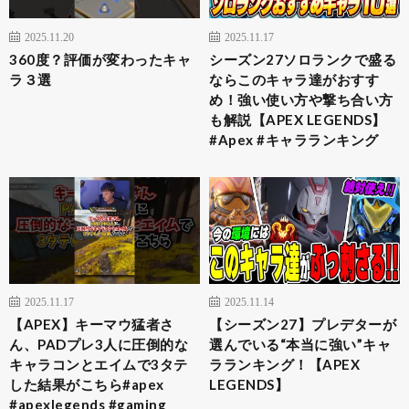
2025.11.20
2025.11.17
360度？評価が変わったキャ
シーズン27ソロランクで盛る
ラ３選
ならこのキャラ達がおすす
め！強い使い方や撃ち合い方
も解説【APEX LEGENDS】
#Apex #キャラランキング
2025.11.17
2025.11.14
【APEX】キーマウ猛者さ
【シーズン27】プレデターが
ん、PADプレ3人に圧倒的な
選んでいる“本当に強い”キャ
キャラコンとエイムで3タテ
ラランキング！【APEX
した結果がこちら#apex
LEGENDS】
#apexlegends #gaming