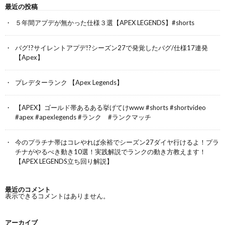
最近の投稿
５年間アプデが無かった仕様３選【APEX LEGENDS】#shorts
バグ!?サイレントアプデ!?シーズン27で発覚したバグ/仕様17連発
【Apex】
プレデターランク 【Apex Legends】
【APEX】ゴールド帯あるある挙げてけwww #shorts #shortvideo
#apex #apexlegends #ランク #ランクマッチ
今のプラチナ帯はコレやれば余裕でシーズン27ダイヤ行けるよ！プラ
チナがやるべき動き10選！実践解説でランクの動き方教えます！
【APEX LEGENDS立ち回り解説】
最近のコメント
表示できるコメントはありません。
アーカイブ