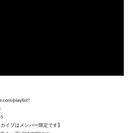
m/playlist?
3
55
ーカイブはメンバー限定です】