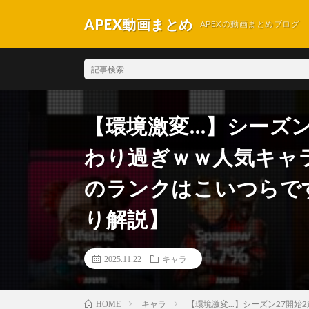
APEX動画まとめ
APEXの動画まとめブログ
【環境激変…】シーズン
わり過ぎｗｗ人気キャ
のランクはこいつらです！
り解説】
2025.11.22
キャラ
キャラ
【環境激変...】シーズン27開
HOME