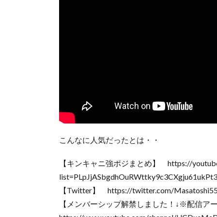
こんなに人気だったとは・・
【キンキャニ強ポジまとめ】 https://youtube.co
list=PLpJjASbgdhOuRWttky9c3CXgju61ukPt
【Twitter】 https://twitter.com/Masatoshi5
【メンバーシップ解禁しました！↓※配信ア