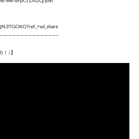
B-6w-dFpCt1Jlt2Q/join
G8QN3TGOKO?ref_=wl_share
——————————————–
め！↓】