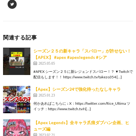
関連する記事
シーズン２５の新キャラ「スパロー」が許せない！
【APEX】 #apex #apexlegends #シア
2025.05.05
#APEX シーズン２５に新レジェンドスパロー！？ ▼Twitchで
配信もします！！ https://www.twitch.tv/takezo354 […]
【Apex】シーズン24で強化待ったなしキャラ
2025.01.23
何かあればこちらに ↓ X：https://twitter.com/Rice_Ultima ツ
イッチ：https://www.twitch.tv/ri[…]
【Apex Legends】全キャラ爪痕ダブハン企画、ヒ
ューズ編
2023.02.21