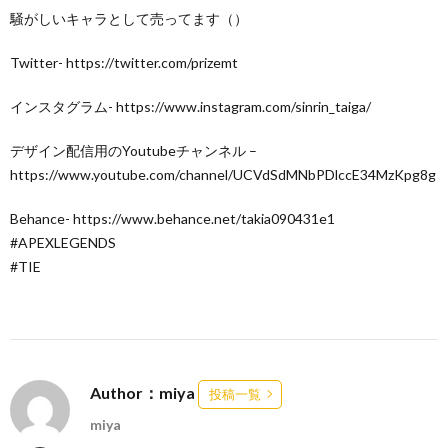
騒がしいキャラとして売ってます（）
Twitter- https://twitter.com/prizemt
インスタグラム- https://www.instagram.com/sinrin_taiga/
デザイン配信用のYoutubeチャンネル –
https://www.youtube.com/channel/UCVdSdMNbPDlccE34MzKpg8g
Behance- https://www.behance.net/takia090431e1
#APEXLEGENDS
#TIE
Author：miya
投稿一覧
miya