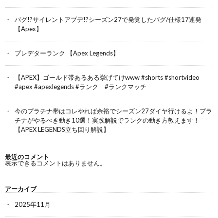
バグ!?サイレントアプデ!?シーズン27で発覚したバグ/仕様17連発
【Apex】
プレデターランク 【Apex Legends】
【APEX】ゴールド帯あるある挙げてけwww #shorts #shortvideo
#apex #apexlegends #ランク #ランクマッチ
今のプラチナ帯はコレやれば余裕でシーズン27ダイヤ行けるよ！プラ
チナがやるべき動き10選！実践解説でランクの動き方教えます！
【APEX LEGENDS立ち回り解説】
最近のコメント
表示できるコメントはありません。
アーカイブ
2025年11月