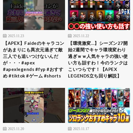
2025.11.23
2025.11.22
【APEX】Faideのキャラコン
【環境激変…】シーズン27開
があまりにも異次元過ぎて敵
始2週間でキャラ環境変わり
三人でも追いつけないんだ
過ぎｗｗ人気キャラの強い使
が・・・#apex
い方も話すわ！今のランクは
#apexlegends #fyp #おすす
こいつらです！【APEX
め #tiktok #ゲーム #shorts
LEGENDS立ち回り解説】
2025.11.20
2025.11.17