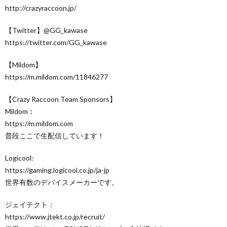
http://crazyraccoon.jp/​
【Twitter】@GG_kawase
https://twitter.com/GG_kawase​
【Mildom】
https://m.mildom.com/11846277
【Crazy Raccoon Team Sponsors】
Mildom︰
https://m.mildom.com
普段ここで生配信しています！
Logicool:
https://gaming.logicool.co.jp/ja-jp​
世界有数のデバイスメーカーです。
ジェイテクト：
https://www.jtekt.co.jp/recruit/​