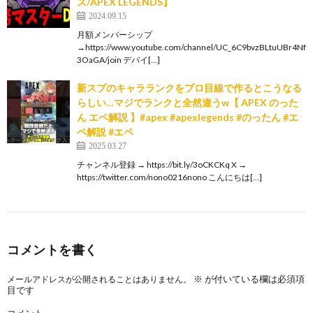
ズ/APEX LEGENDS】
2024.09.15
月額メンバーシップ
→https://www.youtube.com/channel/UC_6C9bvzBLtuUBr4Nf
3OaGA/join デバイ[…]
新スプのキャラランクをプロ目線で作るとこうなる
らしい…マジでランクと全然違うw【 APEX のった
ん エペ解説 】#apex #apexlegends #のったん #エ
ペ解説 #エペ
2025.03.27
チャンネル登録 → https://bit.ly/3oCKCKq X →
https://twitter.com/nono0216nono こんにちは[…]
コメントを書く
※
が付いている欄は必須項
メールアドレスが公開されることはありません。
目です
コメント