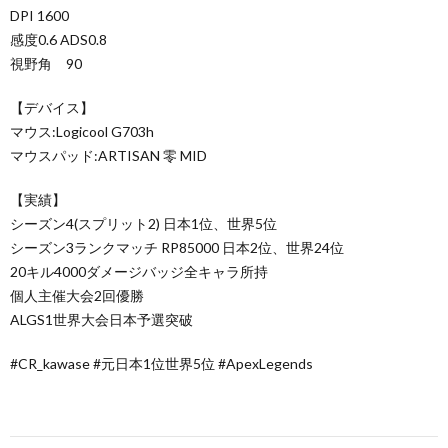
DPI 1600
感度0.6 ADS0.8
視野角 90
【デバイス】
マウス:Logicool G703h
マウスパッド:ARTISAN 零 MID
【実績】
シーズン4(スプリット2) 日本1位、世界5位
シーズン3ランクマッチ RP85000 日本2位、世界24位
20キル4000ダメージバッジ全キャラ所持
個人主催大会2回優勝
ALGS1世界大会日本予選突破
#CR_kawase​ #元日本1位世界5位​ #ApexLegends​