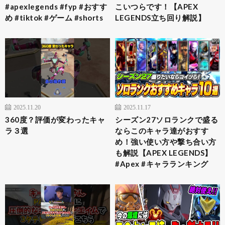
#apexlegends #fyp #おすす
こいつらです！【APEX
め #tiktok #ゲーム #shorts
LEGENDS立ち回り解説】
2025.11.20
2025.11.17
360度？評価が変わったキャ
シーズン27ソロランクで盛る
ラ３選
ならこのキャラ達がおすす
め！強い使い方や撃ち合い方
も解説【APEX LEGENDS】
#Apex #キャラランキング