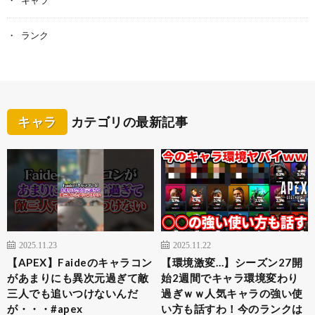
ランク
キャラ
カテゴリの最新記事
2025.11.23
2025.11.22
【APEX】Faideのキャラコン
【環境激変…】シーズン27開
があまりにも異次元過ぎて敵
始2週間でキャラ環境変わり
三人でも追いつけないんだ
過ぎｗｗ人気キャラの強い使
が・・・#apex
い方も話すわ！今のランクは