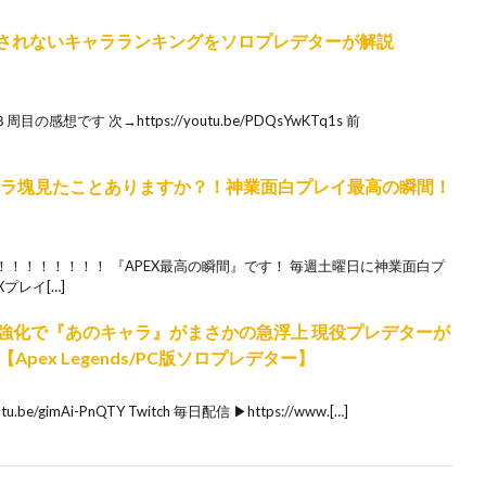
左右されないキャラランキングをソロプレデターが解説
想です 次→https://youtu.be/PDQsYwKTq1s 前
ャラ塊見たことありますか？！神業面白プレイ最高の瞬間！
！！！！！！！ 『APEX最高の瞬間』です！ 毎週土曜日に神業面白プ
プレイ[…]
ト強化で『あのキャラ』がまさかの急浮上 現役プレデターが
ex Legends/PC版ソロプレデター】
e/gimAi-PnQTY Twitch 毎日配信 ▶https://www.[…]