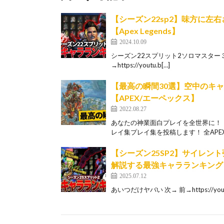
【シーズン22sp2】味方に
【Apex Legends】
2024.10.09
シーズン22スプリット2ソロマスター３周目の感
→https://youtu.b[…]
【最高の瞬間30選】空中のキ
【APEX/エーペックス】
2022.08.27
あなたの神業面白プレイを全世界に！！
レイ集プレイ集を投稿します！ 全APEX
【シーズン25SP2】サイレン
解説する最強キャラランキング【Ap
2025.07.12
あいつだけヤバい 次→ 前→https://youtu.b