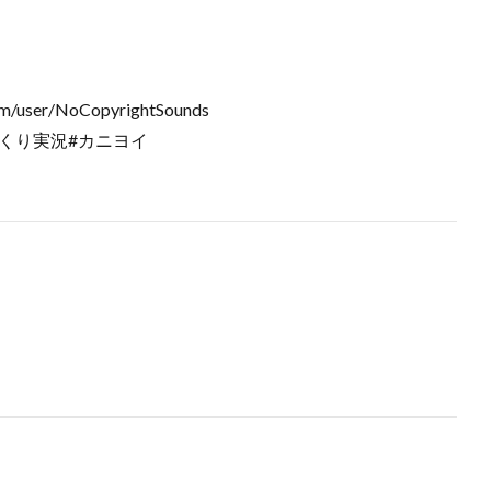
m/user/NoCopyrightSounds
ゆっくり実況#カニヨイ