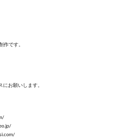
次創作です。
スにお願いします。
m/
.jp/
i.com/