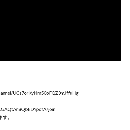
annel/UCs7orKyNm50oFQZ3mJffuHg
WKGAQtAn8QbkDYpofA/join
ます。