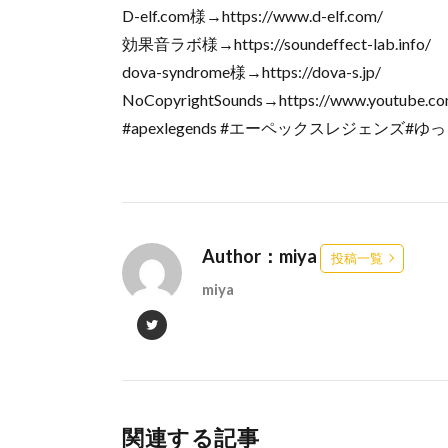
D-elf.com様→https://www.d-elf.com/
効果音ラボ様→https://soundeffect-lab.info/
dova-syndrome様→https://dova-s.jp/
NoCopyrightSounds→https://www.youtube.co
#apexlegends #エーペックスレジェンズ#
Author：miya
投稿一覧
miya
関連する記事