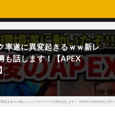
ク率遂に異変起きるｗｗ新レ
も話します！【APEX
】
起きるｗｗ新レジェンドやリワークの噂も話します！【APEX LEGENDS立ち回