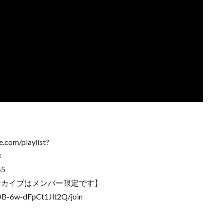
m/playlist?
3
55
ーカイブはメンバー限定です】
B-6w-dFpCt1Jlt2Q/join