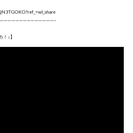
G8QN3TGOKO?ref_=wl_share
——————————————–
め！↓】