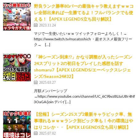
野良ランク勝率80パーの最強キャラ教えますｗｗコ
レ全部出来れば一生勝てるよ！フルパランクでも使
える！【APEX LEGENDS立ち回り解説】
2023.11.24
マジで一生使いたいｗｗ ツイッチフォローよろしく！→
https://www.twitch.tv/masatoshich ・超オススメ最強フリー
ク→ […]
「神シーズン到来!?」かなり調整が入ったシーズン
24スプリット2の初日をプレイした感想を話す
shomaru7【APEX LEGENDS/エーペックスレジェ
ンズ/Season24#32】
2025.03.27
月額メンバーシップ
→https://www.youtube.com/channel/UC_6C9bvzBLtuUBr4Nf
3OaGA/join デバイ[…]
【悲報】シーズン25スプ2最新キャラピック率、無
事壊れるｗｗｗランク別ピック率も！今の環境はや
はりコレか・・【APEX LEGENDS立ち回り解説】
2025.07.02