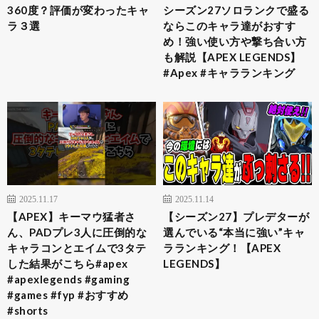
360度？評価が変わったキャ
シーズン27ソロランクで盛る
ラ３選
ならこのキャラ達がおすす
め！強い使い方や撃ち合い方
も解説【APEX LEGENDS】
#Apex #キャラランキング
2025.11.17
2025.11.14
【APEX】キーマウ猛者さ
【シーズン27】プレデターが
ん、PADプレ3人に圧倒的な
選んでいる“本当に強い”キャ
キャラコンとエイムで3タテ
ラランキング！【APEX
した結果がこちら#apex
LEGENDS】
#apexlegends #gaming
#games #fyp #おすすめ
#shorts