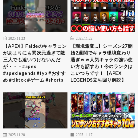
2025.11.23
2025.11.22
【APEX】Faideのキャラコン
【環境激変…】シーズン27開
があまりにも異次元過ぎて敵
始2週間でキャラ環境変わり
三人でも追いつけないんだ
過ぎｗｗ人気キャラの強い使
が・・・#apex
い方も話すわ！今のランクは
#apexlegends #fyp #おすす
こいつらです！【APEX
め #tiktok #ゲーム #shorts
LEGENDS立ち回り解説】
2025.11.20
2025.11.17