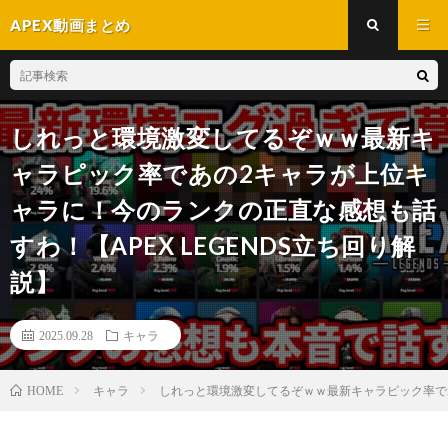
APEX動画まとめ
しれっと環境激変してるぞｗｗ最新キ
ャラピック率であの2キャラが上位キ
ャラに！今のランクの正直な感想も話
すわ！【APEX LEGENDS立ち回り解
説】
2025.09.28
キャラ
キャラ
しれっと環境激変してるぞｗｗ最新キャラピック率であ
HOME