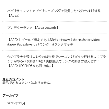
バグ!?サイレントアプデ!?シーズン27で発覚したバグ/仕様17連発
【Apex】
プレデターランク 【Apex Legends】
【APEX】ゴールド帯あるある挙げてけwww #shorts #shortvideo
#apex #apexlegends #ランク #ランクマッチ
今のプラチナ帯はコレやれば余裕でシーズン27ダイヤ行けるよ！プラ
チナがやるべき動き10選！実践解説でランクの動き方教えます！
【APEX LEGENDS立ち回り解説】
最近のコメント
表示できるコメントはありません。
アーカイブ
2025年11月