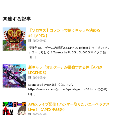
関連する記事
【ソロマス】コメントで使うキャラを決める
#4【APEX】
2022.09.02
視野角 88 ゲーム内感度2.8 DPI400 Twitterやってるのでフ
ォローよろしく！ Tweets by PUBG_JOJOOG マイクラ鯖
（[…]
新キャラ『オルター』が最強すぎる件【APEX
LEGENDS】
2024.05.04
Sponsored by EA 詳しくはこちら
https://www.ea.com/games/apex-legends EA Japanの公式
Di[…]
APEXライブ配信！ハンマー取りたいエーペックス
Live！〈APEX/PS5版〉
2022.04.06