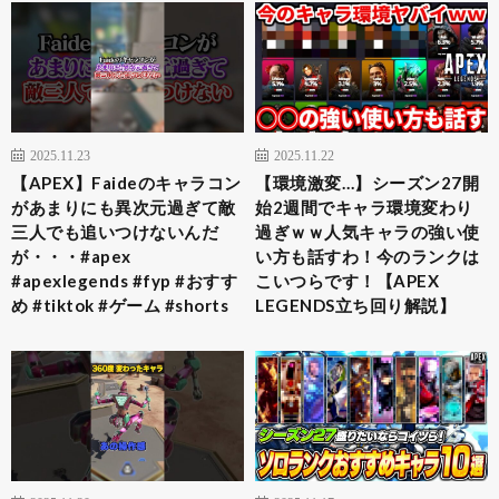
2025.11.23
2025.11.22
【APEX】Faideのキャラコン
【環境激変…】シーズン27開
があまりにも異次元過ぎて敵
始2週間でキャラ環境変わり
三人でも追いつけないんだ
過ぎｗｗ人気キャラの強い使
が・・・#apex
い方も話すわ！今のランクは
#apexlegends #fyp #おすす
こいつらです！【APEX
め #tiktok #ゲーム #shorts
LEGENDS立ち回り解説】