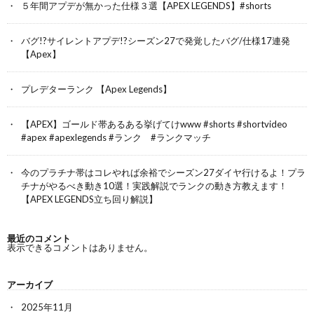
５年間アプデが無かった仕様３選【APEX LEGENDS】#shorts
バグ!?サイレントアプデ!?シーズン27で発覚したバグ/仕様17連発
【Apex】
プレデターランク 【Apex Legends】
【APEX】ゴールド帯あるある挙げてけwww #shorts #shortvideo
#apex #apexlegends #ランク #ランクマッチ
今のプラチナ帯はコレやれば余裕でシーズン27ダイヤ行けるよ！プラ
チナがやるべき動き10選！実践解説でランクの動き方教えます！
【APEX LEGENDS立ち回り解説】
最近のコメント
表示できるコメントはありません。
アーカイブ
2025年11月