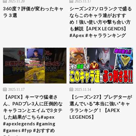
2025.11.20
2025.11.17
360度？評価が変わったキャ
シーズン27ソロランクで盛る
ラ３選
ならこのキャラ達がおすす
め！強い使い方や撃ち合い方
も解説【APEX LEGENDS】
#Apex #キャラランキング
2025.11.17
2025.11.14
【APEX】キーマウ猛者さ
【シーズン27】プレデターが
ん、PADプレ3人に圧倒的な
選んでいる“本当に強い”キャ
キャラコンとエイムで3タテ
ラランキング！【APEX
した結果がこちら#apex
LEGENDS】
#apexlegends #gaming
#games #fyp #おすすめ