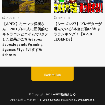
2025.11.17
2025.11.14
【APEX】キーマウ猛者さ
【シーズン27】プレデターが
ん、PADプレ3人に圧倒的な
選んでいる“本当に強い”キャ
キャラコンとエイムで3タテ
ラランキング！【APEX
した結果がこちら#apex
LEGENDS】
#apexlegends #gaming
#games #fyp #おすすめ
#shorts
Back to Top
© Copyright 2026
APEX動画まとめ
.
APEX動画まとめ by
FIT-Web Create
. Powered by
WordPress
.