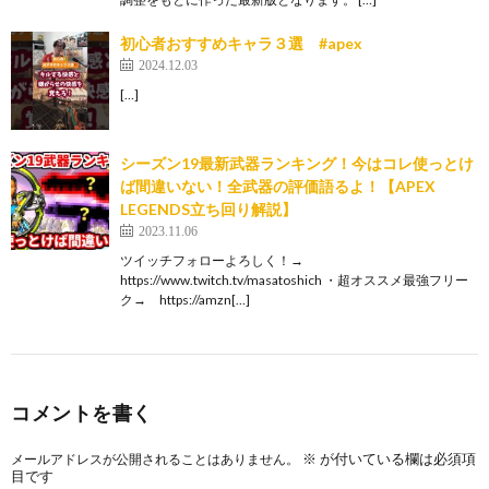
初心者おすすめキャラ３選 #apex
2024.12.03
[…]
シーズン19最新武器ランキング！今はコレ使っとけ
ば間違いない！全武器の評価語るよ！【APEX
LEGENDS立ち回り解説】
2023.11.06
ツイッチフォローよろしく！→
https://www.twitch.tv/masatoshich ・超オススメ最強フリー
ク→ https://amzn[…]
コメントを書く
※
が付いている欄は必須項
メールアドレスが公開されることはありません。
目です