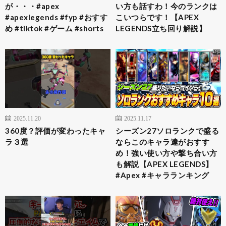
が・・・#apex
い方も話すわ！今のランクは
#apexlegends #fyp #おすす
こいつらです！【APEX
め #tiktok #ゲーム #shorts
LEGENDS立ち回り解説】
2025.11.20
2025.11.17
360度？評価が変わったキャ
シーズン27ソロランクで盛る
ラ３選
ならこのキャラ達がおすす
め！強い使い方や撃ち合い方
も解説【APEX LEGENDS】
#Apex #キャラランキング