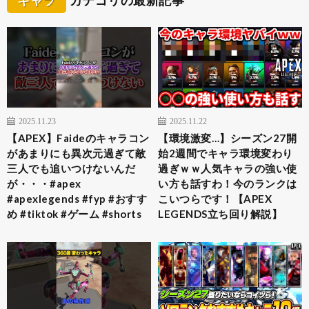
2025.11.23
2025.11.22
【APEX】Faideのキャラコン
【環境激変…】シーズン27開
があまりにも異次元過ぎて敵
始2週間でキャラ環境変わり
三人でも追いつけないんだ
過ぎｗｗ人気キャラの強い使
が・・・#apex
い方も話すわ！今のランクは
#apexlegends #fyp #おすす
こいつらです！【APEX
め #tiktok #ゲーム #shorts
LEGENDS立ち回り解説】