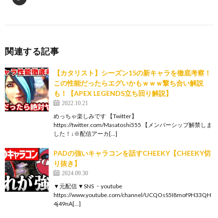
関連する記事
【カタリスト】シーズン15の新キャラを徹底考察！
この性能だったらエグいかもｗｗｗ撃ち合い解説
も！【APEX LEGENDS立ち回り解説】
2022.10.21
めっちゃ楽しみです 【Twitter】
https://twitter.com/Masatoshi555 【メンバーシップ解禁しま
した！↓※配信アーカ[…]
PADの強いキャラコンを話すCHEEKY【CHEEKY切
り抜き】
2024.09.30
▼元配信 ▼SNS ・youtube
https://www.youtube.com/channel/UCQOsS5I8mof9H33QH
4j49nA[…]