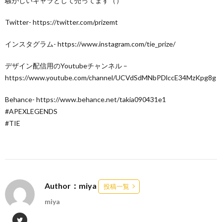
騒がしいキャラとして売ってます（）
Twitter- https://twitter.com/prizemt
インスタグラム- https://www.instagram.com/tie_prize/
デザイン配信用のYoutubeチャンネル –
https://www.youtube.com/channel/UCVdSdMNbPDlccE34MzKpg8g
Behance- https://www.behance.net/takia090431e1
#APEXLEGENDS
#TIE
Author：miya
投稿一覧
miya