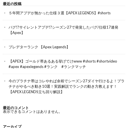
最近の投稿
５年間アプデが無かった仕様３選【APEX LEGENDS】#shorts
バグ!?サイレントアプデ!?シーズン27で発覚したバグ/仕様17連発
【Apex】
プレデターランク 【Apex Legends】
【APEX】ゴールド帯あるある挙げてけwww #shorts #shortvideo
#apex #apexlegends #ランク #ランクマッチ
今のプラチナ帯はコレやれば余裕でシーズン27ダイヤ行けるよ！プラ
チナがやるべき動き10選！実践解説でランクの動き方教えます！
【APEX LEGENDS立ち回り解説】
最近のコメント
表示できるコメントはありません。
アーカイブ