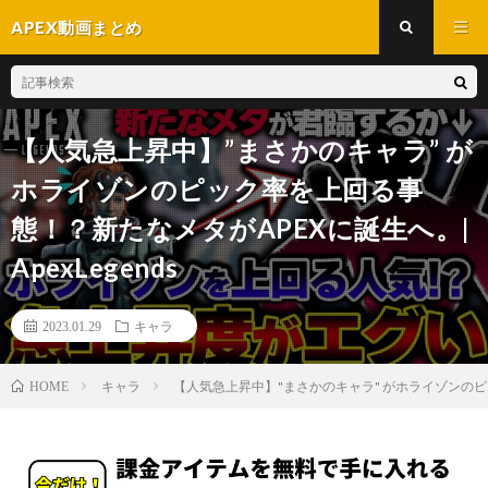
APEX動画まとめ
【人気急上昇中】”まさかのキャラ” が
ホライゾンのピック率を上回る事
態！？新たなメタがAPEXに誕生へ。|
ApexLegends
2023.01.29
キャラ
キャラ
【人気急上昇中】"まさかのキャラ" がホライゾンのピック
HOME