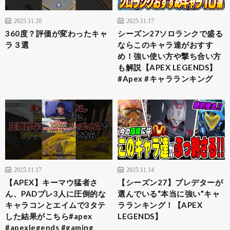
2025.11.20
2025.11.17
360度？評価が変わったキャ
シーズン27ソロランクで盛る
ラ３選
ならこのキャラ達がおすす
め！強い使い方や撃ち合い方
も解説【APEX LEGENDS】
#Apex #キャラランキング
2025.11.17
2025.11.14
【APEX】キーマウ猛者さ
【シーズン27】プレデターが
ん、PADプレ3人に圧倒的な
選んでいる“本当に強い”キャ
キャラコンとエイムで3タテ
ラランキング！【APEX
した結果がこちら#apex
LEGENDS】
#apexlegends #gaming