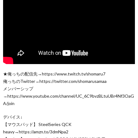
★俺っちの配信先→https://www.twitch.tv/shomaru7
俺っちのTwitter→https://twitter.com/shomarusamaa
メンバーシップ
→https://www.youtube.com/channel/UC_6C9bvzBLtuUBr4Nf3OaG
A/join
デバイス↓
【マウスパッド】 SteelSeries QCK
heavy→https://amzn.to/3dmNpa2