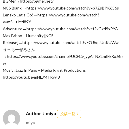
BGMer→https://bgmer.net/
NCS Blank →https://www.youtube.com/watch?v=p7ZsBPK656s
Lensko Let’s Go!→https://www.youtube.com/watch?
v=mSLuJYtl89Y
Adventure→https://www.youtube.com/watch?v=f2xGxd9xPYA
Max Brhon – Humanity [NCS
Release]→https://www.youtube.com/watch?v=OJhqsUnKUWw
うっちーぜろさん
→https://www.youtube.com/channel/UCFCv_ygATNZLmIFkXxJBrr
w
Music: Jazz In Paris – Media Right Productions
https://youtu.be/mNLJMTRvyj8
Author：miya
投稿一覧
miya