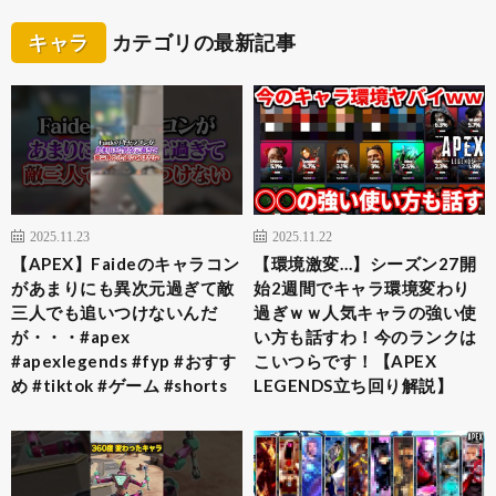
キャラ
カテゴリの最新記事
2025.11.23
2025.11.22
【APEX】Faideのキャラコン
【環境激変…】シーズン27開
があまりにも異次元過ぎて敵
始2週間でキャラ環境変わり
三人でも追いつけないんだ
過ぎｗｗ人気キャラの強い使
が・・・#apex
い方も話すわ！今のランクは
#apexlegends #fyp #おすす
こいつらです！【APEX
め #tiktok #ゲーム #shorts
LEGENDS立ち回り解説】