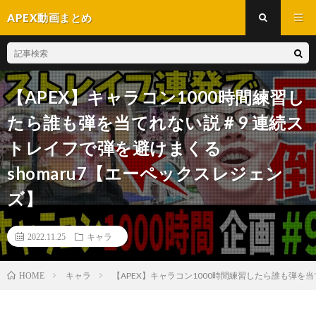
APEX動画まとめ
【APEX】キャラコン1000時間練習し
たら誰も弾を当てれない説＃9 連続ス
トレイフで弾を避けまくる
shomaru7【エーペックスレジェン
ズ】
2022.11.25
キャラ
キャラ
【APEX】キャラコン1000時間練習したら誰も弾を当
HOME