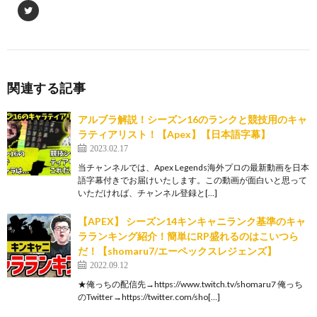
関連する記事
アルブラ解説！シーズン16のランクと競技用のキャ
ラティアリスト！【Apex】【日本語字幕】
2023.02.17
当チャンネルでは、Apex Legends海外プロの最新動画を日本
語字幕付きでお届けいたします。この動画が面白いと思って
いただければ、チャンネル登録と[…]
【APEX】 シーズン14キンキャニランク基準のキャ
ラランキング紹介！簡単にRP盛れるのはこいつら
だ！【shomaru7/エーペックスレジェンズ】
2022.09.12
★俺っちの配信先→https://www.twitch.tv/shomaru7 俺っち
のTwitter→https://twitter.com/sho[…]