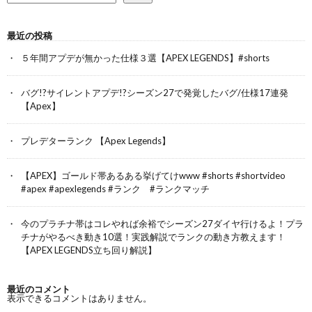
最近の投稿
５年間アプデが無かった仕様３選【APEX LEGENDS】#shorts
バグ!?サイレントアプデ!?シーズン27で発覚したバグ/仕様17連発
【Apex】
プレデターランク 【Apex Legends】
【APEX】ゴールド帯あるある挙げてけwww #shorts #shortvideo
#apex #apexlegends #ランク #ランクマッチ
今のプラチナ帯はコレやれば余裕でシーズン27ダイヤ行けるよ！プラ
チナがやるべき動き10選！実践解説でランクの動き方教えます！
【APEX LEGENDS立ち回り解説】
最近のコメント
表示できるコメントはありません。