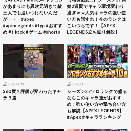
があまりにも異次元過ぎて敵
始2週間でキャラ環境変わり
三人でも追いつけないんだ
過ぎｗｗ人気キャラの強い使
が・・・#apex
い方も話すわ！今のランクは
#apexlegends #fyp #おすす
こいつらです！【APEX
め #tiktok #ゲーム #shorts
LEGENDS立ち回り解説】
2025.11.20
2025.11.17
360度？評価が変わったキャ
シーズン27ソロランクで盛る
ラ３選
ならこのキャラ達がおすす
め！強い使い方や撃ち合い方
も解説【APEX LEGENDS】
#Apex #キャラランキング