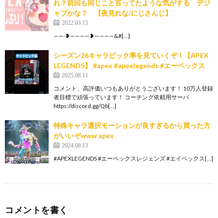
れ？前回も同じこと言ってたような気がする デジ
ャブかな？ 【夜見れな/にじさんじ】
2022.03.15
——-❥————❥————&#[…]
シーズン26キャラピック率を見ていくぞ！【APEX
LEGENDS】 #apex #apexlegends #エーペックス
2025.08.11
コメント、高評価いつもありがとうございます！ 10万人登録
者目標で頑張っています！ コーチング依頼用サーバ
https://discord.gg/Qb[…]
特殊キャラ選択モーションが良すぎるから買った方
がいいぞwww apex
2024.08.13
#APEXLEGENDS #エーペックスレジェンズ #エイペックス[…]
コメントを書く