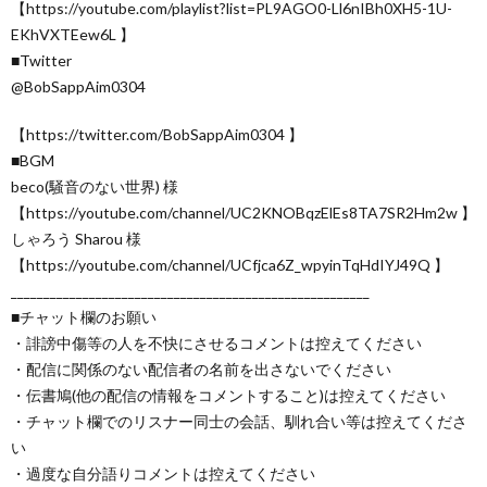
【https://youtube.com/playlist?list=PL9AGO0-Ll6nIBh0XH5-1U-
EKhVXTEew6L 】
■Twitter
@BobSappAim0304
【https://twitter.com/BobSappAim0304 】
■BGM
beco(騒音のない世界) 様
【https://youtube.com/channel/UC2KNOBqzElEs8TA7SR2Hm2w 】
しゃろう Sharou 様
【https://youtube.com/channel/UCfjca6Z_wpyinTqHdIYJ49Q 】
_______________________________________________________
■チャット欄のお願い
・誹謗中傷等の人を不快にさせるコメントは控えてください
・配信に関係のない配信者の名前を出さないでください
・伝書鳩(他の配信の情報をコメントすること)は控えてください
・チャット欄でのリスナー同士の会話、馴れ合い等は控えてくださ
い
・過度な自分語りコメントは控えてください