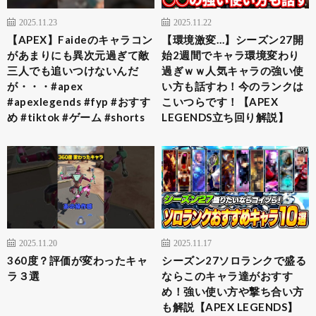
2025.11.23
2025.11.22
【APEX】Faideのキャラコン
【環境激変…】シーズン27開
があまりにも異次元過ぎて敵
始2週間でキャラ環境変わり
三人でも追いつけないんだ
過ぎｗｗ人気キャラの強い使
が・・・#apex
い方も話すわ！今のランクは
#apexlegends #fyp #おすす
こいつらです！【APEX
め #tiktok #ゲーム #shorts
LEGENDS立ち回り解説】
2025.11.20
2025.11.17
360度？評価が変わったキャ
シーズン27ソロランクで盛る
ラ３選
ならこのキャラ達がおすす
め！強い使い方や撃ち合い方
も解説【APEX LEGENDS】