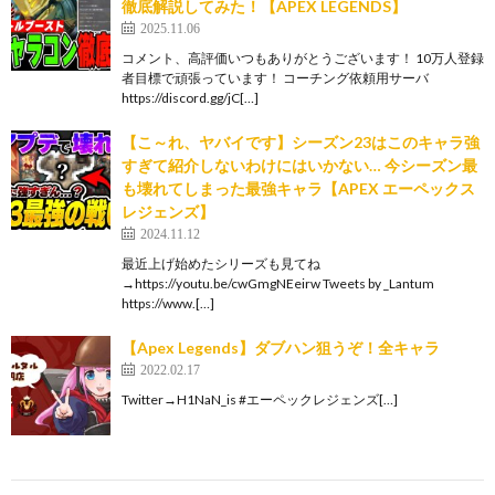
徹底解説してみた！【APEX LEGENDS】
2025.11.06
コメント、高評価いつもありがとうございます！ 10万人登録
者目標で頑張っています！ コーチング依頼用サーバ
https://discord.gg/jC[…]
【こ～れ、ヤバイです】シーズン23はこのキャラ強
すぎて紹介しないわけにはいかない… 今シーズン最
も壊れてしまった最強キャラ【APEX エーペックス
レジェンズ】
2024.11.12
最近上げ始めたシリーズも見てね
→https://youtu.be/cwGmgNEeirw Tweets by _Lantum
https://www.[…]
【Apex Legends】ダブハン狙うぞ！全キャラ
2022.02.17
Twitter→H1NaN_is #エーペックレジェンズ[…]