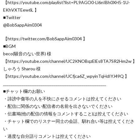
【https://youtube.com/playlist?list=PL9AGO0-Ll6nIBh0XH5-1U-
EKhVXTEew6L 】
■Twitter
@BobSappAim0304
【https://twitter.com/BobSappAim0304 】
■BGM
beco(騒音のない世界) 様
【https://youtube.com/channel/UC2KNOBqzElEs8TA7SR2Hm2w 】
しゃろう Sharou 様
【https://youtube.com/channel/UCfjca6Z_wpyinTqHdIYJ49Q 】
_______________________________________________________
■チャット欄のお願い
・誹謗中傷等の人を不快にさせるコメントは控えてください
・配信に関係のない配信者の名前を出さないでください
・伝書鳩(他の配信の情報をコメントすること)は控えてください
・チャット欄でのリスナー同士の会話、馴れ合い等は控えてくださ
い
・過度な自分語りコメントは控えてください