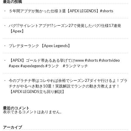
最近の投稿
５年間アプデが無かった仕様３選【APEX LEGENDS】#shorts
バグ!?サイレントアプデ!?シーズン27で発覚したバグ/仕様17連発
【Apex】
プレデターランク 【Apex Legends】
【APEX】ゴールド帯あるある挙げてけwww #shorts #shortvideo
#apex #apexlegends #ランク #ランクマッチ
今のプラチナ帯はコレやれば余裕でシーズン27ダイヤ行けるよ！プラ
チナがやるべき動き10選！実践解説でランクの動き方教えます！
【APEX LEGENDS立ち回り解説】
最近のコメント
表示できるコメントはありません。
アーカイブ