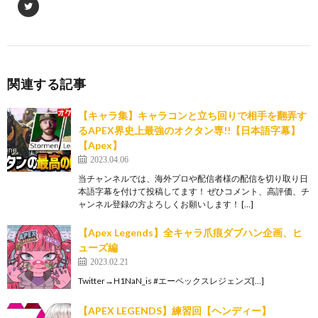
関連する記事
【キャラ集】キャラコンと立ち回りで相手を翻弄す
るAPEX界史上最強のオクタン専!!【日本語字幕】
【Apex】
2023.04.06
当チャンネルでは、海外プロや配信者様の配信を切り取り日
本語字幕を付けて投稿してます！ ぜひコメント、高評価、チ
ャンネル登録の方よろしくお願いします！ […]
【Apex Legends】全キャラ爪痕ダブハン企画、ヒ
ューズ編
2023.02.21
Twitter→H1NaN_is #エーペックスレジェンズ[…]
【APEX LEGENDS】練習回【ヘンディー】