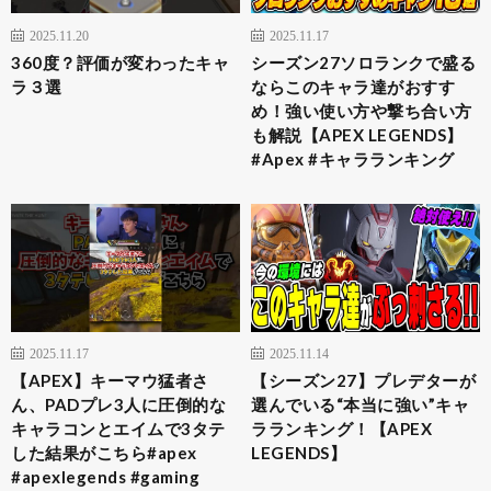
2025.11.20
2025.11.17
360度？評価が変わったキャ
シーズン27ソロランクで盛る
ラ３選
ならこのキャラ達がおすす
め！強い使い方や撃ち合い方
も解説【APEX LEGENDS】
#Apex #キャラランキング
2025.11.17
2025.11.14
【APEX】キーマウ猛者さ
【シーズン27】プレデターが
ん、PADプレ3人に圧倒的な
選んでいる“本当に強い”キャ
キャラコンとエイムで3タテ
ラランキング！【APEX
した結果がこちら#apex
LEGENDS】
#apexlegends #gaming