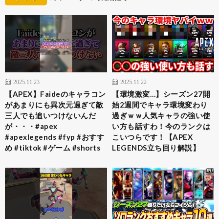
2025.11.23
2025.11.22
【APEX】Faideのキャラコン
【環境激変…】シーズン27開
があまりにも異次元過ぎて敵
始2週間でキャラ環境変わり
三人でも追いつけないんだ
過ぎｗｗ人気キャラの強い使
が・・・#apex
い方も話すわ！今のランクは
#apexlegends #fyp #おすす
こいつらです！【APEX
め #tiktok #ゲーム #shorts
LEGENDS立ち回り解説】