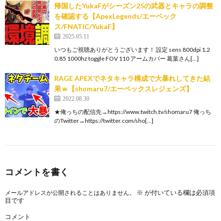
帰国したYukaFがシーズン25の武器とキャラの調整
を確認する【ApexLegends/エーペック
ス/FNATIC/YukaF】
2025.05.11
いつもご視聴ありがとうございます！ 設定 sens 800dpi 1.2
0.85 1000hz toggle FOV 110 アームカバー 葛葉さん[…]
RAGE APEXでネタキャラ構成で大暴れしてきた結
果ｗ【shomaru7/エーペックスレジェンズ】
2022.08.30
★俺っちの配信先→https://www.twitch.tv/shomaru7 俺っち
のTwitter→https://twitter.com/sho[…]
コメントを書く
※
が付いている欄は必須項
メールアドレスが公開されることはありません。
目です
コメント