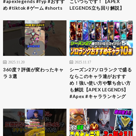
#apexlegends #fyp #おすす
こいつらです！【APEX
め #tiktok #ゲーム #shorts
LEGENDS立ち回り解説】
2025.11.20
2025.11.17
360度？評価が変わったキャ
シーズン27ソロランクで盛る
ラ３選
ならこのキャラ達がおすす
め！強い使い方や撃ち合い方
も解説【APEX LEGENDS】
#Apex #キャラランキング