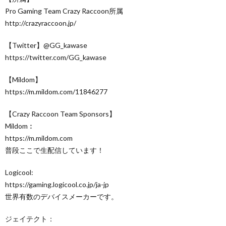
Pro Gaming Team Crazy Raccoon所属
http://crazyraccoon.jp/​
【Twitter】@GG_kawase
https://twitter.com/GG_kawase​
【Mildom】
https://m.mildom.com/11846277
【Crazy Raccoon Team Sponsors】
Mildom︰
https://m.mildom.com
普段ここで生配信しています！
Logicool:
https://gaming.logicool.co.jp/ja-jp​
世界有数のデバイスメーカーです。
ジェイテクト：