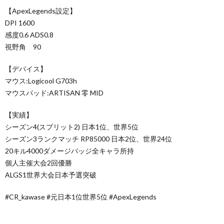
【ApexLegends設定】
DPI 1600
感度0.6 ADS0.8
視野角 90
【デバイス】
マウス:Logicool G703h
マウスパッド:ARTISAN 零 MID
【実績】
シーズン4(スプリット2) 日本1位、世界5位
シーズン3ランクマッチ RP85000 日本2位、世界24位
20キル4000ダメージバッジ全キャラ所持
個人主催大会2回優勝
ALGS1世界大会日本予選突破
#CR_kawase​ #元日本1位世界5位​ #ApexLegends​