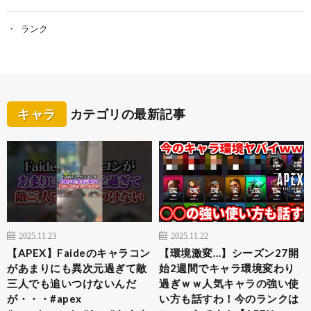
ランク
キャラ
カテゴリの最新記事
2025.11.23
2025.11.22
【APEX】Faideのキャラコン
【環境激変…】シーズン27開
があまりにも異次元過ぎて敵
始2週間でキャラ環境変わり
三人でも追いつけないんだ
過ぎｗｗ人気キャラの強い使
が・・・#apex
い方も話すわ！今のランクは