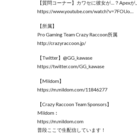
【質問コーナー】カワセに彼女が…？Apexが
https://www.youtube.com/watch?v=7FOUo…
【所属】
Pro Gaming Team Crazy Raccoon所属
http://crazyraccoon.jp/​
【Twitter】@GG_kawase
https://twitter.com/GG_kawase​
【Mildom】
https://m.mildom.com/11846277
【Crazy Raccoon Team Sponsors】
Mildom︰
https://m.mildom.com
普段ここで生配信しています！