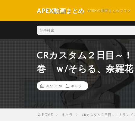
APEX動画まとめ
APEXの動画まとめブログ
CRカスタム２日目～
巻 ｗ/そらる、奈羅花【A
2022.05.20
キャラ
キャラ
CRカスタム２日目～！！ランドマー
HOME