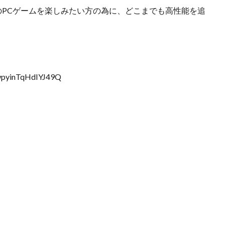
新のPCゲームを楽しみたい方の為に、どこまでも高性能を追
_wpyinTqHdIYJ49Q