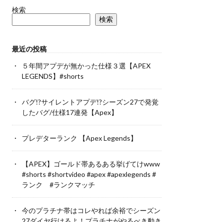
検索
検索
最近の投稿
５年間アプデが無かった仕様３選【APEX
LEGENDS】#shorts
バグ!?サイレントアプデ!?シーズン27で発覚
したバグ/仕様17連発【Apex】
プレデターランク 【Apex Legends】
【APEX】ゴールド帯あるある挙げてけwww
#shorts #shortvideo #apex #apexlegends #
ランク #ランクマッチ
今のプラチナ帯はコレやれば余裕でシーズン
27ダイヤ行けるよ！プラチナがやるべき動き