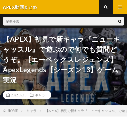
APEX動画まとめ
【APEX】初見で新キャラ『ニューキ
ャッスル』で遊ぶので何でも質問ど
うぞ。【エーペックスレジェンズ】
ApexLegends【シーズン13】ゲーム
実況
2022.05.15
キャラ
キャラ
【APEX】初見で新キャラ『ニューキャッスル』で遊ぶ
HOME