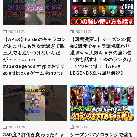
2025.11.23
2025.11.22
【APEX】Faideのキャラコン
【環境激変…】シーズン27開
があまりにも異次元過ぎて敵
始2週間でキャラ環境変わり
三人でも追いつけないんだ
過ぎｗｗ人気キャラの強い使
が・・・#apex
い方も話すわ！今のランクは
#apexlegends #fyp #おすす
こいつらです！【APEX
め #tiktok #ゲーム #shorts
LEGENDS立ち回り解説】
2025.11.20
2025.11.17
360度？評価が変わったキャ
シーズン27ソロランクで盛る