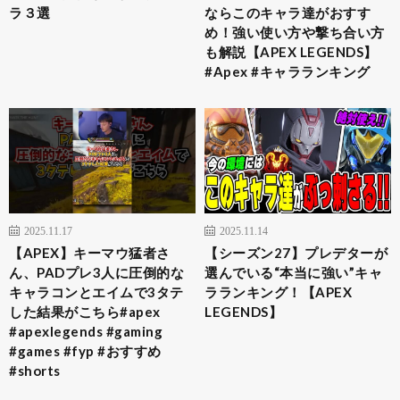
ラ３選
ならこのキャラ達がおすす
め！強い使い方や撃ち合い方
も解説【APEX LEGENDS】
#Apex #キャラランキング
2025.11.17
2025.11.14
【APEX】キーマウ猛者さ
【シーズン27】プレデターが
ん、PADプレ3人に圧倒的な
選んでいる“本当に強い”キャ
キャラコンとエイムで3タテ
ラランキング！【APEX
した結果がこちら#apex
LEGENDS】
#apexlegends #gaming
#games #fyp #おすすめ
#shorts