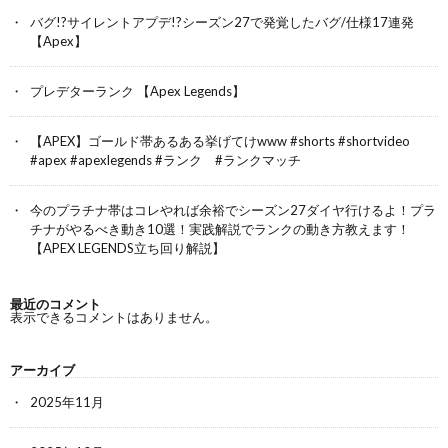
バグ!?サイレントアプデ!?シーズン27で発覚したバグ/仕様17連発
【Apex】
プレデターランク 【Apex Legends】
【APEX】ゴールド帯あるある挙げてけwww #shorts #shortvideo
#apex #apexlegends #ランク #ランクマッチ
今のプラチナ帯はコレやれば余裕でシーズン27ダイヤ行けるよ！プラ
チナがやるべき動き10選！実践解説でランクの動き方教えます！
【APEX LEGENDS立ち回り解説】
最近のコメント
表示できるコメントはありません。
アーカイブ
2025年11月