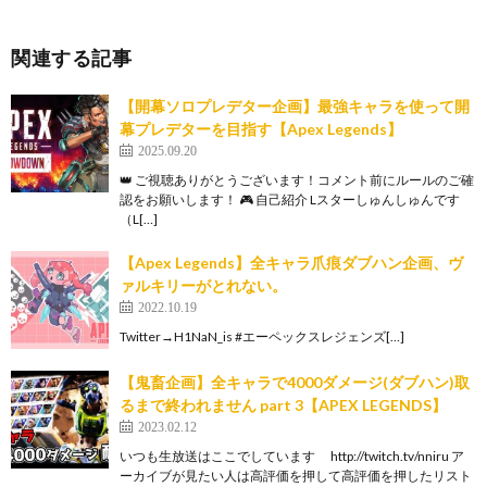
関連する記事
【開幕ソロプレデター企画】最強キャラを使って開
幕プレデターを目指す【Apex Legends】
2025.09.20
👑 ご視聴ありがとうございます！コメント前にルールのご確
認をお願いします！ 🎮 自己紹介 Lスターしゅんしゅんです
（L[…]
【Apex Legends】全キャラ爪痕ダブハン企画、ヴ
ァルキリーがとれない。
2022.10.19
Twitter→H1NaN_is #エーペックスレジェンズ[…]
【鬼畜企画】全キャラで4000ダメージ(ダブハン)取
るまで終われません part 3【APEX LEGENDS】
2023.02.12
いつも生放送はここでしています http://twitch.tv/nniru ア
ーカイブが見たい人は高評価を押して高評価を押したリスト