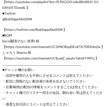
【https://youtube.com/playlist?list=PL9AGO0-Ll6nIBh0XH5-1U-
EKhVXTEew6L 】
■Twitter
@BobSappAim0304
【https://twitter.com/BobSappAim0304 】
■BGM
beco(騒音のない世界) 様
【https://youtube.com/channel/UC2KNOBqzElEs8TA7SR2Hm2w 】
しゃろう Sharou 様
【https://youtube.com/channel/UCfjca6Z_wpyinTqHdIYJ49Q 】
_______________________________________________________
■チャット欄のお願い
・誹謗中傷等の人を不快にさせるコメントは控えてください
・配信に関係のない配信者の名前を出さないでください
・伝書鳩(他の配信の情報をコメントすること)は控えてください
・チャット欄でのリスナー同士の会話、馴れ合い等は控えてくださ
い
・過度な自分語りコメントは控えてください