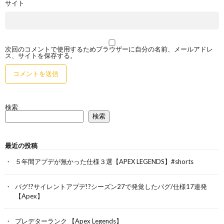
サイト
次回のコメントで使用するためブラウザーに自分の名前、メールアドレ
ス、サイトを保存する。
検索
検索
最近の投稿
５年間アプデが無かった仕様３選【APEX LEGENDS】#shorts
バグ!?サイレントアプデ!?シーズン27で発覚したバグ/仕様17連発
【Apex】
プレデターランク 【Apex Legends】