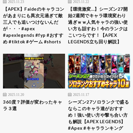
2025.11.23
2025.11.22
【APEX】Faideのキャラコン
【環境激変…】シーズン27開
があまりにも異次元過ぎて敵
始2週間でキャラ環境変わり
三人でも追いつけないんだ
過ぎｗｗ人気キャラの強い使
が・・・#apex
い方も話すわ！今のランクは
#apexlegends #fyp #おすす
こいつらです！【APEX
め #tiktok #ゲーム #shorts
LEGENDS立ち回り解説】
2025.11.20
2025.11.17
360度？評価が変わったキャ
シーズン27ソロランクで盛る
ラ３選
ならこのキャラ達がおすす
め！強い使い方や撃ち合い方
も解説【APEX LEGENDS】
#Apex #キャラランキング