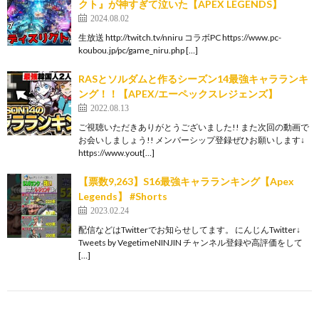
クト』が神すぎて泣いた【APEX LEGENDS】
2024.08.02
生放送 http://twitch.tv/nniru コラボPC https://www.pc-
koubou.jp/pc/game_niru.php […]
RASとソルダムと作るシーズン14最強キャラランキ
ング！！【APEX/エーペックスレジェンズ】
2022.08.13
ご視聴いただきありがとうございました!! また次回の動画で
お会いしましょう!! メンバーシップ登録ぜひお願いします↓
https://www.yout[…]
【票数9,263】S16最強キャラランキング【Apex
Legends】 #Shorts
2023.02.24
配信などはTwitterでお知らせしてます。 にんじんTwitter↓
Tweets by VegetimeNINJIN チャンネル登録や高評価をして
[…]