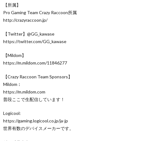
【所属】
Pro Gaming Team Crazy Raccoon所属
http://crazyraccoon.jp/​
【Twitter】@GG_kawase
https://twitter.com/GG_kawase​
【Mildom】
https://m.mildom.com/11846277
【Crazy Raccoon Team Sponsors】
Mildom︰
https://m.mildom.com
普段ここで生配信しています！
Logicool:
https://gaming.logicool.co.jp/ja-jp​
世界有数のデバイスメーカーです。