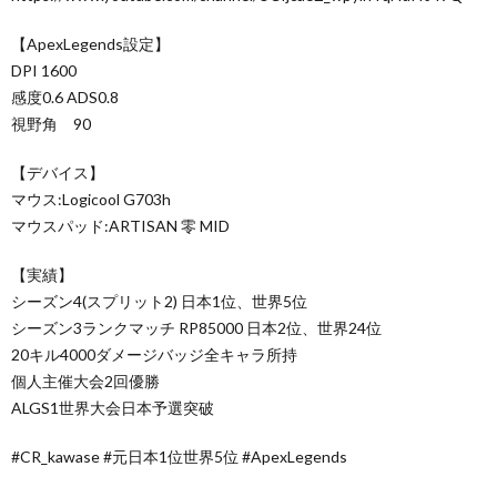
【ApexLegends設定】
DPI 1600
感度0.6 ADS0.8
視野角 90
【デバイス】
マウス:Logicool G703h
マウスパッド:ARTISAN 零 MID
【実績】
シーズン4(スプリット2) 日本1位、世界5位
シーズン3ランクマッチ RP85000 日本2位、世界24位
20キル4000ダメージバッジ全キャラ所持
個人主催大会2回優勝
ALGS1世界大会日本予選突破
#CR_kawase​ #元日本1位世界5位​ #ApexLegends​