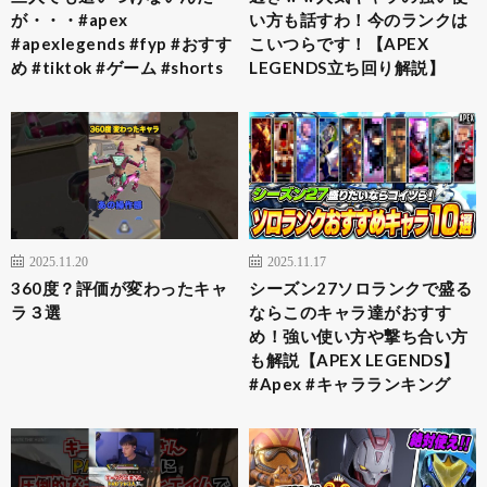
が・・・#apex
い方も話すわ！今のランクは
#apexlegends #fyp #おすす
こいつらです！【APEX
め #tiktok #ゲーム #shorts
LEGENDS立ち回り解説】
2025.11.20
2025.11.17
360度？評価が変わったキャ
シーズン27ソロランクで盛る
ラ３選
ならこのキャラ達がおすす
め！強い使い方や撃ち合い方
も解説【APEX LEGENDS】
#Apex #キャラランキング