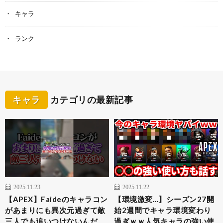
キャラ
ランク
キャラ
カテゴリの最新記事
2025.11.23
2025.11.22
【APEX】Faideのキャラコン
【環境激変…】シーズン27開
があまりにも異次元過ぎて敵
始2週間でキャラ環境変わり
三人でも追いつけないんだ
過ぎｗｗ人気キャラの強い使