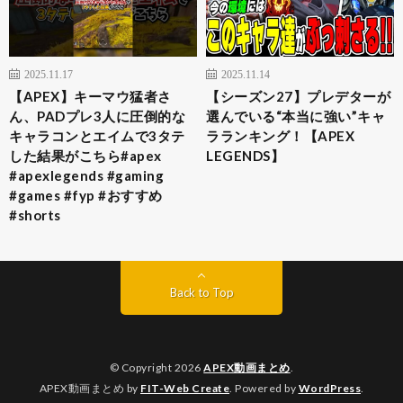
2025.11.17
2025.11.14
【APEX】キーマウ猛者さ
【シーズン27】プレデターが
ん、PADプレ3人に圧倒的な
選んでいる“本当に強い”キャ
キャラコンとエイムで3タテ
ラランキング！【APEX
した結果がこちら#apex
LEGENDS】
#apexlegends #gaming
#games #fyp #おすすめ
#shorts
Back to Top
© Copyright 2026
APEX動画まとめ
.
APEX動画まとめ by
FIT-Web Create
. Powered by
WordPress
.