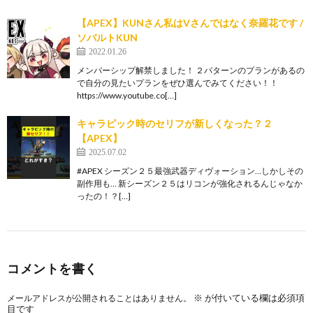
【APEX】KUNさん私はVさんではなく奈羅花です /
ソバルトKUN
2022.01.26
メンバーシップ解禁しました！ ２パターンのプランがあるの
で自分の見たいプランをぜひ選んでみてください！！
https://www.youtube.co[…]
キャラピック時のセリフが新しくなった？２
【APEX】
2025.07.02
#APEX シーズン２５最強武器ディヴォーション…しかしその
副作用も… 新シーズン２５はリコンが強化されるんじゃなか
ったの！？[…]
コメントを書く
※
が付いている欄は必須項
メールアドレスが公開されることはありません。
目です