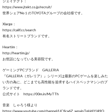
ジェイテクト：
https://www.jtekt.co.jp/recruit/​
世界シェアNo１のTOYOTAグループの会社様です。
Xlarge：
https://calif.cc/search​
有名ストリートブランドです。
Heartim：
http://heartim.jp/​
お世話になっている美容院です。
ゲーミングPCブランド GALLERIA
『GALLERIA（ガレリア）』シリーズは最新のPCゲームを楽しみた
い方の為に、どこまでも高性能を追求するハイスペックマシンのブ
ランドです。
公式サイト https://00m.in/MyTTh
音楽 しゃろう様より
https://www.youtube.com/channel/UCfjca6Z_wpyinTqHdIYJ49Q