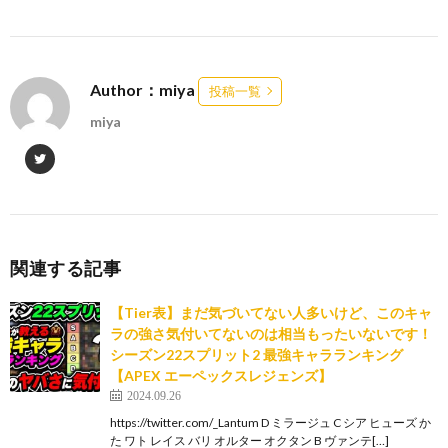
Author：miya
投稿一覧
miya
関連する記事
【Tier表】まだ気づいてない人多いけど、このキャ
ラの強さ気付いてないのは相当もったいないです！
シーズン22スプリット2 最強キャラランキング
【APEX エーペックスレジェンズ】
2024.09.26
https://twitter.com/_Lantum D ミラージュ C シア ヒューズ か
た ワト レイス バリ オルター オクタン B ヴァンテ[…]