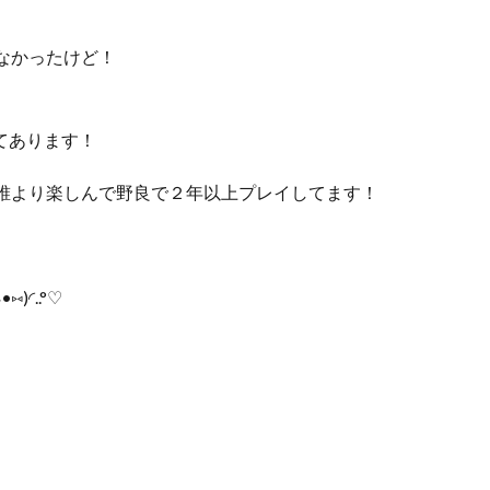
なかったけど！
あげてあります！
誰より楽しんで野良で２年以上プレイしてます！
◜..°♡