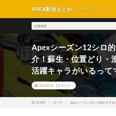
APEX動画まとめ
APEXの動画まとめブログ
Apexシーズン12シ
介！蘇生・位置どり・
活躍キャラがいるってマ
2022.02.18
キャラ
キャラ
Apexシーズン12シロ的おす
HOME