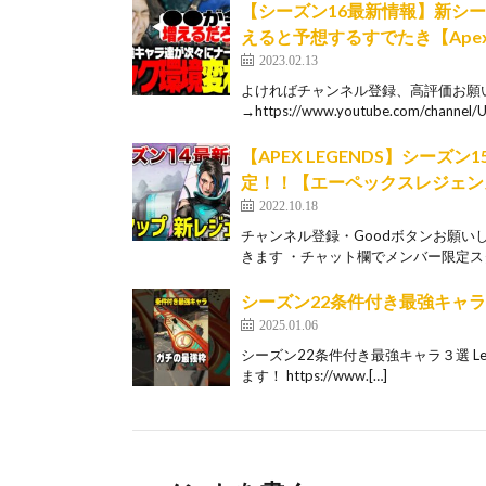
【シーズン16最新情報】新シ
えると予想するすでたき【ApexL
2023.02.13
よければチャンネル登録、高評価お願
→https://www.youtube.com/channel/
【APEX LEGENDS】シー
定！！【エーペックスレジェン
2022.10.18
チャンネル登録・Goodボタンお願いし
きます ・チャット欄でメンバー限定スタ
シーズン22条件付き最強キャラ３選【
2025.01.06
シーズン22条件付き最強キャラ３選 Let
ます！ https://www.[…]