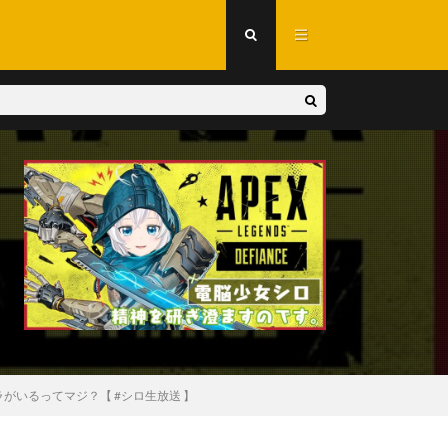
がいるってマジ？【 #シロ生放送 】