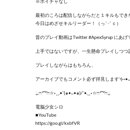
※ボイチャなし
最初のころは配信しながらだと１キルもでき
今日はめざせキルリーダー！（っ ‘ ᵕ ‘ ｃ）
昔のプレイ動画はTwitter #ApexSyrup に
上手ではないですが、一生懸命プレイしつつ
プレイしながらはもちろん、
アーカイブでもコメント必ず拝見します◝(⑅•ᴗ•⑅)
.₊̣̇.ෆ˟̑̑˚̑̑˟̑ෆ✩⋆¸¸.•¨(๑•ᴗ•๑)/¨•.¸¸⋆✩ෆ˟̑̑˚̑̑˟̑ෆ.₊̣̇
電脳少女シロ
■YouTube
https://goo.gl/kxbfVR