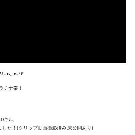
PADプレイヤーのソロカジュアル実況です！‘٩꒰｡•◡•｡꒱۶’
ラチナ帯！
0キル,
きました！(クリップ動画撮影済み,未公開あり)