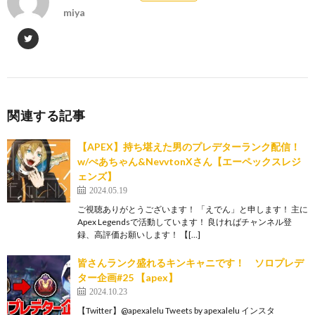
miya
関連する記事
【APEX】持ち堪えた男のプレデターランク配信！
w/ぺあちゃん&NevvtonXさん【エーペックスレジ
ェンズ】
2024.05.19
ご視聴ありがとうございます！ 「えでん」と申します！ 主に
Apex Legendsで活動しています！ 良ければチャンネル登
録、高評価お願いします！ 【[…]
皆さんランク盛れるキンキャニです！ ソロプレデ
ター企画#25 【apex】
2024.10.23
【Twitter】@apexalelu Tweets by apexalelu インスタ