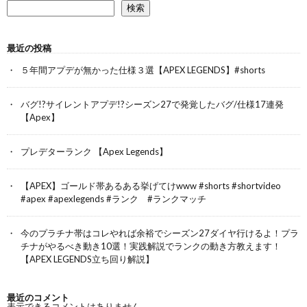
検索
最近の投稿
５年間アプデが無かった仕様３選【APEX LEGENDS】#shorts
バグ!?サイレントアプデ!?シーズン27で発覚したバグ/仕様17連発
【Apex】
プレデターランク 【Apex Legends】
【APEX】ゴールド帯あるある挙げてけwww #shorts #shortvideo
#apex #apexlegends #ランク #ランクマッチ
今のプラチナ帯はコレやれば余裕でシーズン27ダイヤ行けるよ！プラ
チナがやるべき動き10選！実践解説でランクの動き方教えます！
【APEX LEGENDS立ち回り解説】
最近のコメント
表示できるコメントはありません。