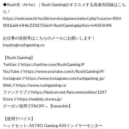
◆Rush光（hi-ho）｜Rush Gamingがオススメする高速光回線はこち
ら！
https://welcome.hi-ho.life/service/games/select.php?course=RSH-
001&aid=HHbrZZ0275&inf=RushGaming&pKey=HASESHIN
お仕事の依頼等はこちらのメールにお願いします！
inquiry@rushgaming.co
【Rush Gaming】
Twitter // https://twitter.com/RushGamingJP
YouTube // https://www.youtube.com/c/RushGamingJP/
Instagram // https://www.instagram.com/rushgaming_jp/
Web // https://www.rushgaming.co
ファンクラブ // https://fanicon.net/fancommunities/1297
Store // https://wekids.stores.jp/
クーポン使用で5%OFF→【haseshin】
【使用デバイス】
ヘッドセット: ASTRO Gaming A03インイヤーモニター