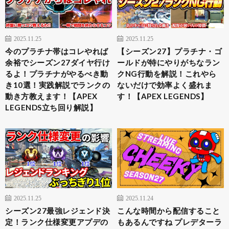
2025.11.25
2025.11.25
今のプラチナ帯はコレやれば
【シーズン27】プラチナ・ゴ
余裕でシーズン27ダイヤ行け
ールドが特にやりがちなラン
るよ！プラチナがやるべき動
クNG行動を解説！これやら
き10選！実践解説でランクの
ないだけで効率よく盛れま
動き方教えます！【APEX
す！【APEX LEGENDS】
LEGENDS立ち回り解説】
2025.11.25
2025.11.24
シーズン27最強レジェンド決
こんな時間から配信すること
定！ランク仕様変更アプデの
もあるんですね プレデターラ