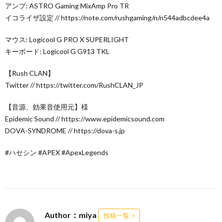
アンプ: ASTRO Gaming MixAmp Pro TR
イコライザ設定 // https://note.com/rushgaming/n/n544adbcdee4a
マウス: Logicool G PRO X SUPERLIGHT
キーボード: Logicool G G913 TKL
【Rush CLAN】
Twitter // https://twitter.com/RushCLAN_JP
【音源、効果音使用元】様
Epidemic Sound // https://www.epidemicsound.com
DOVA-SYNDROME // https://dova-s.jp
#ハセシン #APEX #ApexLegends
Author：miya
投稿一覧