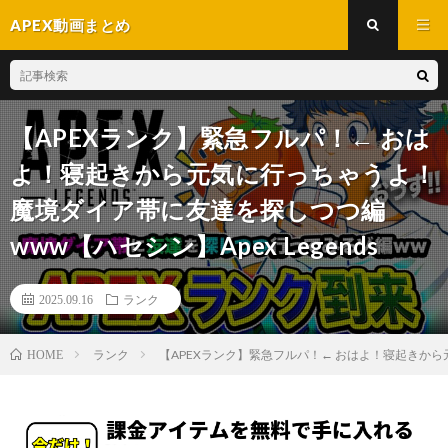
APEX動画まとめ
【APEXランク】緊急フルパ！← おは
よ！寝起きから元気に行っちゃうよ！
魔境ダイア帯に友達を探しつつ編
www【ハセシン】Apex Legends
2025.09.16
ランク
ランク
【APEXランク】緊急フルパ！← おはよ！寝起きから元
HOME