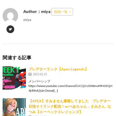
Author：miya
投稿一覧
miya
関連する記事
プレデターランク【Apex Legends】
2023.05.25
メンバーシップ
https://www.youtube.com/channel/UCQOsS5I8mof9H33QH
4j49nA/join Donat[…]
【APEX】すみません爆睡してました プレデター
目指そうランク配信！w/ぺあちゃん→さみさん . な
つみ【エーペックスレジェンズ】