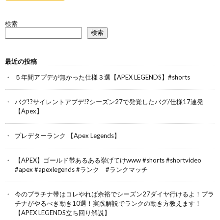
検索
検索
最近の投稿
５年間アプデが無かった仕様３選【APEX LEGENDS】#shorts
バグ!?サイレントアプデ!?シーズン27で発覚したバグ/仕様17連発
【Apex】
プレデターランク 【Apex Legends】
【APEX】ゴールド帯あるある挙げてけwww #shorts #shortvideo
#apex #apexlegends #ランク #ランクマッチ
今のプラチナ帯はコレやれば余裕でシーズン27ダイヤ行けるよ！プラ
チナがやるべき動き10選！実践解説でランクの動き方教えます！
【APEX LEGENDS立ち回り解説】