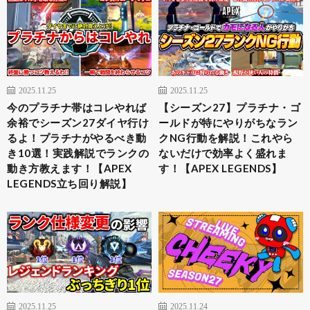
2025.11.25
2025.11.25
今のプラチナ帯はコレやれば
【シーズン27】プラチナ・ゴ
余裕でシーズン27ダイヤ行け
ールドが特にやりがちなラン
るよ！プラチナがやるべき動
クNG行動を解説！これやら
き10選！実践解説でランクの
ないだけで効率よく盛れま
動き方教えます！【APEX
す！【APEX LEGENDS】
LEGENDS立ち回り解説】
2025.11.25
2025.11.24