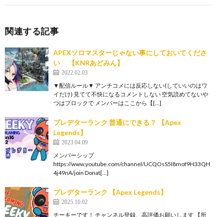
関連する記事
APEXソロマスターじゃない事にしておいてくださ
い 【KNRあどみん】
2022.02.03
▼配信ルール▼ アンチコメには反応しない(していいのはワ
イだけ) 見てて不快になるコメントしない 空気読めてないや
つはブロックで メンバーはここから【[…]
プレデターランク 普通にできる？ 【Apex
Legends】
2023.04.09
メンバーシップ
https://www.youtube.com/channel/UCQOsS5I8mof9H33QH
4j49nA/join Donat[…]
プレデターランク 【Apex Legends】
2025.10.02
チーキーです！ チャンネル登録、高評価お願いします 【所