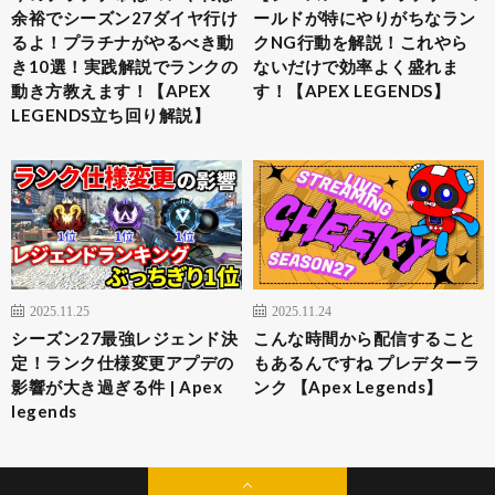
余裕でシーズン27ダイヤ行け
ールドが特にやりがちなラン
るよ！プラチナがやるべき動
クNG行動を解説！これやら
き10選！実践解説でランクの
ないだけで効率よく盛れま
動き方教えます！【APEX
す！【APEX LEGENDS】
LEGENDS立ち回り解説】
2025.11.25
2025.11.24
シーズン27最強レジェンド決
こんな時間から配信すること
定！ランク仕様変更アプデの
もあるんですね プレデターラ
影響が大き過ぎる件 | Apex
ンク 【Apex Legends】
legends