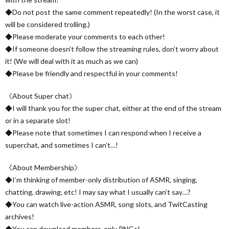
◆Do not post the same comment repeatedly! (In the worst case, it
will be considered trolling.)
◆Please moderate your comments to each other!
◆If someone doesn’t follow the streaming rules, don’t worry about
it! (We will deal with it as much as we can)
◆Please be friendly and respectful in your comments!
《About Super chat》
◆I will thank you for the super chat, either at the end of the stream
or in a separate slot!
◆Please note that sometimes I can respond when I receive a
superchat, and sometimes I can’t…!
《About Membership》
◆I’m thinking of member-only distribution of ASMR, singing,
chatting, drawing, etc! I may say what I usually can’t say…?
◆You can watch live-action ASMR, song slots, and TwitCasting
archives!
◆You can download members-only PNGs!