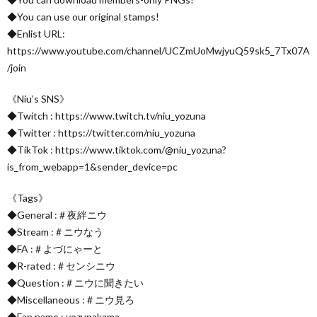
◆You can use our original stamps!
◆Enlist URL:
https://www.youtube.com/channel/UCZmUoMwjyuQ59sk5_7Tx07A
/join
《Niu’s SNS》
◆Twitch : https://www.twitch.tv/niu_yozuna
◆Twitter : https://twitter.com/niu_yozuna
◆TikTok : https://www.tiktok.com/@niu_yozuna?
is_from_webapp=1&sender_device=pc
《Tags》
◆General : # 夜絆ニウ
◆Stream : # ニウなう
◆FA : # よづにゃーと
◆R-rated : # センシニウ
◆Question : # ニウに聞きたい
◆Miscellaneous : # ニウ見ろ
◆Fan name : yozunakama