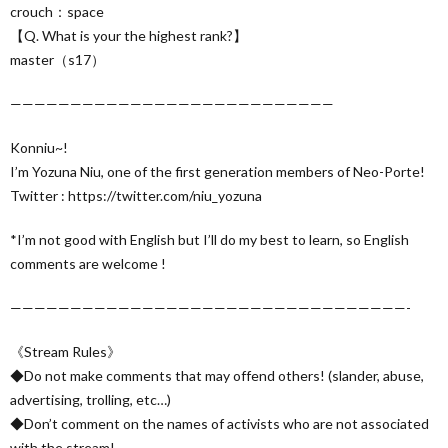
crouch：space
【Q. What is your the highest rank?】
master（s17）
———————————————————————————
Konniu~!
I’m Yozuna Niu, one of the first generation members of Neo-Porte!
Twitter : https://twitter.com/niu_yozuna
*I’m not good with English but I’ll do my best to learn, so English
comments are welcome !
—————————————————————————————————-
《Stream Rules》
◆Do not make comments that may offend others! (slander, abuse,
advertising, trolling, etc…)
◆Don’t comment on the names of activists who are not associated
with the stream!