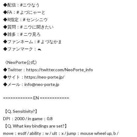
◆配信：#ニウなう
◆FA：# よづにゃーと
◆R指定：# センシニウ
◆質問：# ニウに聞きたい
◆雑多：# ニウ見ろ
◆ファンネーム：# よづなかま
◆ファンマーク：🐁
《NeoPorte公式》
◆Twitter：https://twitter.com/NeoPorte_info
◆サイト：https://neo-porte.jp/
◆メール：info@neo-porte.jp
============ EN ============
【Q. Sensitivity?】
DPI：2000 / in game：0.8
【Q. What key bindings are set?】
move：esdf / ability：w / ult：x / jump：mouse wheel up, b /