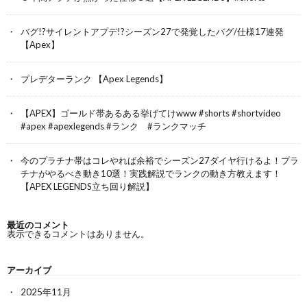
バグ!?サイレントアプデ!?シーズン27で発覚したバグ/仕様17連発
【Apex】
プレデターランク 【Apex Legends】
【APEX】ゴールド帯あるある挙げてけwww #shorts #shortvideo
#apex #apexlegends #ランク #ランクマッチ
今のプラチナ帯はコレやれば余裕でシーズン27ダイヤ行けるよ！プラ
チナがやるべき動き10選！実践解説でランクの動き方教えます！
【APEX LEGENDS立ち回り解説】
最近のコメント
表示できるコメントはありません。
アーカイブ
2025年11月