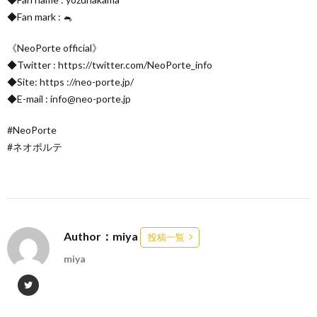
◆Fan mark : 🐁
《NeoPorte official》
◆Twitter : https://twitter.com/NeoPorte_info
◆Site: https ://neo-porte.jp/
◆E-mail : info@neo-porte.jp
#NeoPorte
#ネオポルテ
Author：miya
投稿一覧
miya