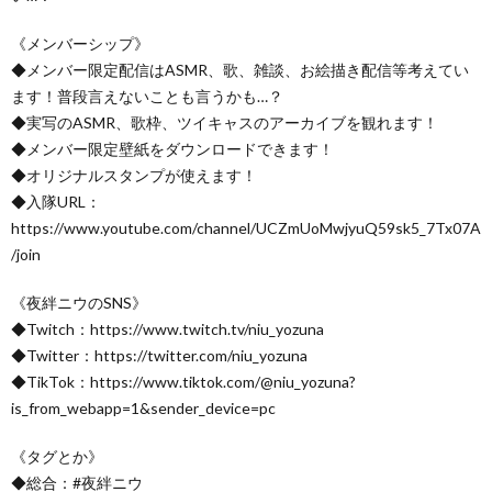
《メンバーシップ》
◆メンバー限定配信はASMR、歌、雑談、お絵描き配信等考えてい
ます！普段言えないことも言うかも…？
◆実写のASMR、歌枠、ツイキャスのアーカイブを観れます！
◆メンバー限定壁紙をダウンロードできます！
◆オリジナルスタンプが使えます！
◆入隊URL：
https://www.youtube.com/channel/UCZmUoMwjyuQ59sk5_7Tx07A
/join
《夜絆ニウのSNS》
◆Twitch：https://www.twitch.tv/niu_yozuna
◆Twitter：https://twitter.com/niu_yozuna
◆TikTok：https://www.tiktok.com/@niu_yozuna?
is_from_webapp=1&sender_device=pc
《タグとか》
◆総合：#夜絆ニウ