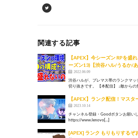
関連する記事
【APEX】今シーズン RPを
ーズン13)【渋谷ハル/うるか/
2022.06.09
渋谷ハルが、プレマス帯のランクマッチ
切り抜きです。 【本配信】 ↓敵からの無
【APEX】ランク配信！マス
2023.10.14
チャンネル登録・Goodボタンお願いしま
https://www.lenovo[…]
[APEX] ランク もりもりす