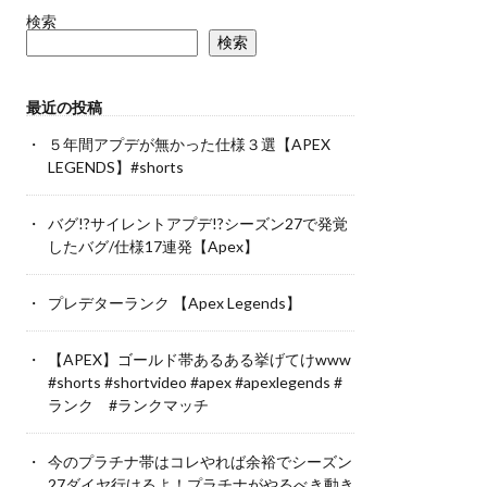
検索
検索
最近の投稿
５年間アプデが無かった仕様３選【APEX
LEGENDS】#shorts
バグ!?サイレントアプデ!?シーズン27で発覚
したバグ/仕様17連発【Apex】
プレデターランク 【Apex Legends】
【APEX】ゴールド帯あるある挙げてけwww
#shorts #shortvideo #apex #apexlegends #
ランク #ランクマッチ
今のプラチナ帯はコレやれば余裕でシーズン
27ダイヤ行けるよ！プラチナがやるべき動き