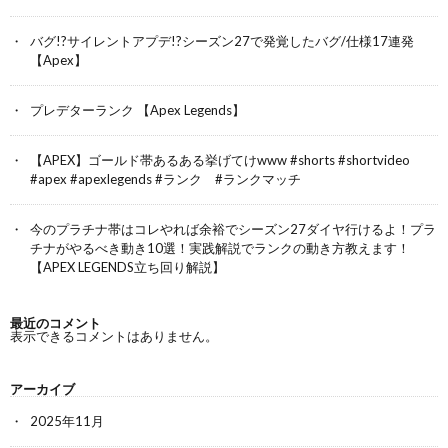
バグ!?サイレントアプデ!?シーズン27で発覚したバグ/仕様17連発
【Apex】
プレデターランク 【Apex Legends】
【APEX】ゴールド帯あるある挙げてけwww #shorts #shortvideo
#apex #apexlegends #ランク #ランクマッチ
今のプラチナ帯はコレやれば余裕でシーズン27ダイヤ行けるよ！プラ
チナがやるべき動き10選！実践解説でランクの動き方教えます！
【APEX LEGENDS立ち回り解説】
最近のコメント
表示できるコメントはありません。
アーカイブ
2025年11月