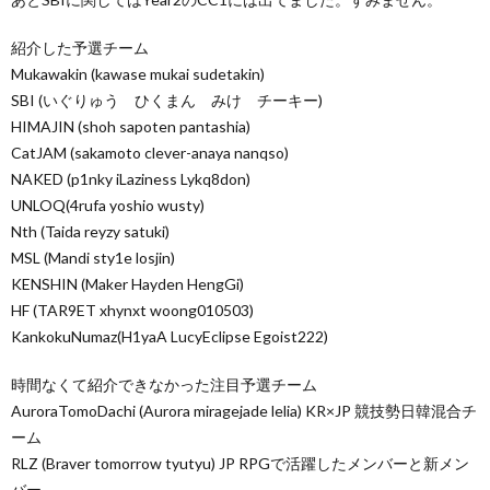
紹介した予選チーム
Mukawakin (kawase mukai sudetakin)
SBI (いぐりゅう ひくまん みけ チーキー)
HIMAJIN (shoh sapoten pantashia)
CatJAM (sakamoto clever-anaya nanqso)
NAKED (p1nky iLaziness Lykq8don)
UNLOQ(4rufa yoshio wusty)
Nth (Taida reyzy satuki)
MSL (Mandi sty1e losjin)
KENSHIN (Maker Hayden HengGi)
HF (TAR9ET xhynxt woong010503)
KankokuNumaz(H1yaA LucyEclipse Egoist222)
時間なくて紹介できなかった注目予選チーム
AuroraTomoDachi (Aurora miragejade lelia) KR×JP 競技勢日韓混合チ
ーム
RLZ (Braver tomorrow tyutyu) JP RPGで活躍したメンバーと新メン
バー