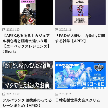
2025.11.25
2025.11.24
【APEXあるある】カジュア
「PADが大嫌い」なSellyに関
ル初心者と猛者の違い３選
する雑学【APEX】
【エーペックスレジェンズ】
#Shorts
2025.11.22
2025.11.20
フルパランク 連携終わってる
日韓応援世界大会スクリム
シーンまとめ【APEX】