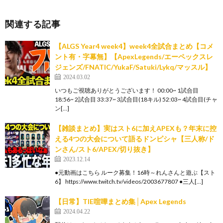
関連する記事
【ALGS Year4 week4】week4全試合まとめ【コメ
ント有・字幕無】【ApexLegends/エーペックスレ
ジェンズ/FNATIC/YukaF/Satuki/Lykq/マッスル】
2024.03.02
いつもご視聴ありがとうございます！ 00:00~ 1試合目
18:56~ 2試合目 33:37~ 3試合目(18キル) 52:03~ 4試合目(チャ
ン[…]
【雑談まとめ】実はスト6に加えAPEXも？年末に控
える4つの大会について語るドンピシャ【三人称/ド
ンさん/スト6/APEX/切り抜き】
2023.12.14
●元動画はこちら ルーク募集！16時～れんさんと遊ぶ【スト
6】 https://www.twitch.tv/videos/2003677807 ●三人[…]
【日常】TIE喧嘩まとめ集│Apex Legends
2024.04.22