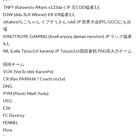
TNFY (Kaiserxty R4qris x123da-) JP 元COD猛者3人
D3W (ddu 3LA Winner) KR KR猛者3人
siitakes(ちこちゃん イブぞうさん roki) JP 世界大会(FFL GGC)にも出
場
KINOTROPE GAMING (Axell aryxyq zipman nevvton) JP ランク猛者
4人
WL (Leila Tzuyu1st kanata) JP Tzyuzu1st競技参戦 PAD高火力チーム
招待チーム
VOK (Vor3z obly KaronPe)
CR (Ras PARKHA ? Coach:sty1e)
DNG
PYM (Pinotr MiaK Yudu)
USG
E36
FC Destroy
FENNEL
Flora