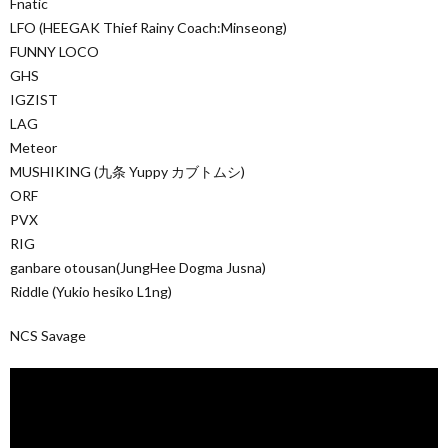
Fnatic
LFO (HEEGAK Thief Rainy Coach:Minseong)
FUNNY LOCO
GHS
IGZIST
LAG
Meteor
MUSHIKING (九条 Yuppy カブトムシ)
ORF
PVX
RIG
ganbare otousan(JungHee Dogma Jusna)
Riddle (Yukio hesiko L1ng)
NCS Savage