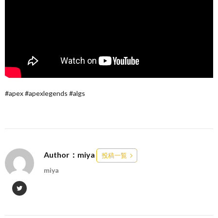
#apex #apexlegends #algs
Author：miya
投稿一覧
miya