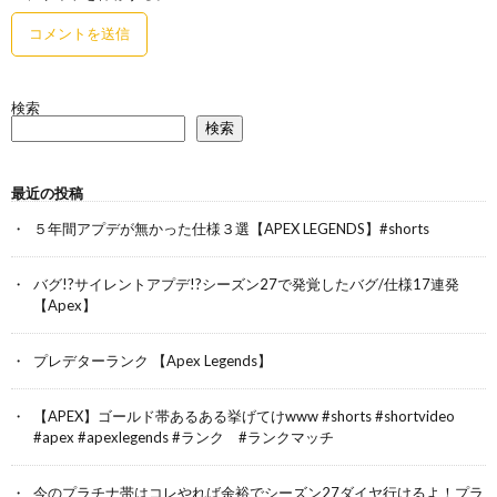
検索
検索
最近の投稿
５年間アプデが無かった仕様３選【APEX LEGENDS】#shorts
バグ!?サイレントアプデ!?シーズン27で発覚したバグ/仕様17連発
【Apex】
プレデターランク 【Apex Legends】
【APEX】ゴールド帯あるある挙げてけwww #shorts #shortvideo
#apex #apexlegends #ランク #ランクマッチ
今のプラチナ帯はコレやれば余裕でシーズン27ダイヤ行けるよ！プラ