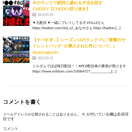
今のランクで絶対に盛れる方法を話す
CHEEKY【CHEEKY切り抜き】
2024.01.03
▼元配信 ▼一緒にプレイしてる方 VOLzZさん
https://twitter.com/Vol_zZ_ あなやさん https://twitter.[…]
【ヤバすぎ…】シーズン13のランクマに “衝撃のサ
イレントパッチ” が導入された件について。|
ApexLegends
2022.05.12
ミルダムでほぼ毎日配信！！APEX配信者の裏側が覗けます
https://www.mildom.com/10084727 ______________[…]
コメントを書く
※
が付いている欄は必須項
メールアドレスが公開されることはありません。
目です
コメント