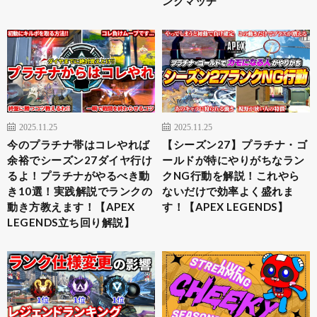
ンクマッチ
2025.11.25
2025.11.25
今のプラチナ帯はコレやれば
【シーズン27】プラチナ・ゴ
余裕でシーズン27ダイヤ行け
ールドが特にやりがちなラン
るよ！プラチナがやるべき動
クNG行動を解説！これやら
き10選！実践解説でランクの
ないだけで効率よく盛れま
動き方教えます！【APEX
す！【APEX LEGENDS】
LEGENDS立ち回り解説】