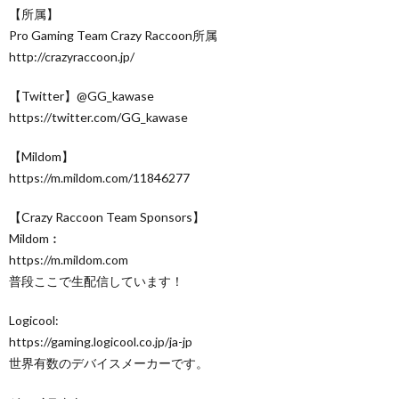
【所属】
Pro Gaming Team Crazy Raccoon所属
http://crazyraccoon.jp/​
【Twitter】@GG_kawase
https://twitter.com/GG_kawase​
【Mildom】
https://m.mildom.com/11846277
【Crazy Raccoon Team Sponsors】
Mildom︰
https://m.mildom.com
普段ここで生配信しています！
Logicool:
https://gaming.logicool.co.jp/ja-jp​
世界有数のデバイスメーカーです。