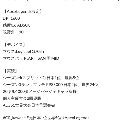
【ApexLegends設定】
DPI 1600
感度0.6 ADS0.8
視野角 90
【デバイス】
マウス:Logicool G703h
マウスパッド:ARTISAN 零 MID
【実績】
シーズン4(スプリット2) 日本1位、世界5位
シーズン3ランクマッチ RP85000 日本2位、世界24位
20キル4000ダメージバッジ全キャラ所持
個人主催大会2回優勝
ALGS1世界大会日本予選突破
#CR_kawase​ #元日本1位世界5位​ #ApexLegends​