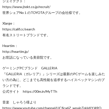
ジェイテクト：
https://www.jtekt.co.jp/recruit/​
世界シェアNo１のTOYOTAグループの会社様です。
Xlarge：
https://calif.cc/search​
有名ストリートブランドです。
Heartim：
http://heartim.jp/​
お世話になっている美容院です。
ゲーミングPCブランド GALLERIA
『GALLERIA（ガレリア）』シリーズは最新のPCゲームを楽しみた
い方の為に、どこまでも高性能を追求するハイスペックマシンのブ
ランドです。
公式サイト https://00m.in/MyTTh
音楽 しゃろう様より
https://www.youtube.com/channel/UCfjca6Z_wpyinTqHdIYJ49Q