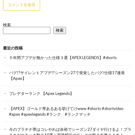
検索
検索
最近の投稿
５年間アプデが無かった仕様３選【APEX LEGENDS】#shorts
バグ!?サイレントアプデ!?シーズン27で発覚したバグ/仕様17連発
【Apex】
プレデターランク 【Apex Legends】
【APEX】ゴールド帯あるある挙げてけwww #shorts #shortvideo
#apex #apexlegends #ランク #ランクマッチ
今のプラチナ帯はコレやれば余裕でシーズン27ダイヤ行けるよ！プラ
チナがやるべき動き10選！実践解説でランクの動き方教えます！