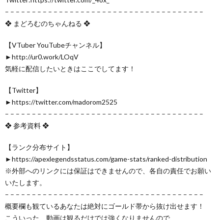
– – – – – – – – – – – – – – – – – – – – – – – – – – – – – – – – – – – – –
❖ まどろむのちゃんねる ❖
【VTuber YouTubeチャンネル】
►http://ur0.work/LOqV​
気軽に配信したいときはここでしてます！
【Twitter】
►https://twitter.com/madorom2525
– – – – – – – – – – – – – – – – – – – – – – – – – – – – – – – – – – – – –
❖ 参考資料 ❖
【ランク分布サイト】
►https://apexlegendsstatus.com/game-stats/ranked-distribution
※外部へのリンクには保証はできませんので、各自の責任でお願い
いたします。
– – – – – – – – – – – – – – – – – – – – – – – – – – – – – – – – – – – – –
概要欄も観ているあなたは絶対にゴールド帯から抜け出せます！
こういった、動画は観るだけでは強くなりませんので、