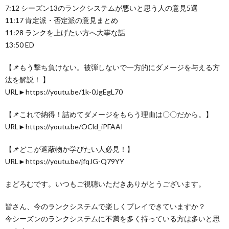
7:12 シーズン13のランクシステムが悪いと思う人の意見5選
11:17 肯定派・否定派の意見まとめ
11:28 ランクを上げたい方へ大事な話
13:50 ED
【📌もう撃ち負けない。被弾しないで一方的にダメージを与える方
法を解説！ 】
URL►https://youtu.be/1k-0JgEgL70
【📌これで納得！詰めてダメージをもらう理由は〇〇だから。】
URL►https://youtu.be/OCld_iPFAAI
【📌どこが遮蔽物か学びたい人必見！】
URL►https://youtu.be/jfqJG-Q79YY
まどろむです。いつもご視聴いただきありがとうございます。
皆さん、今のランクシステムで楽しくプレイできていますか？
今シーズンのランクシステムに不満を多く持っている方は多いと思