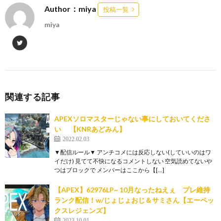
Author：miya
投稿一覧
miya
関連する記事
APEXソロマスターじゃない事にしておいてくださ
い 【KNRあどみん】
2022.02.03
▼配信ルール▼ アンチコメには反応しない(していいのはワ
イだけ) 見てて不快になるコメントしない 空気読めてないや
つはブロックで メンバーはここから【[…]
【APEX】62976LP~ 10月なったねえぇ プレ維持
ランク配信！w/じょじょおじ＆サミさん【エーペッ
クスレジェンズ】
2023.10.01