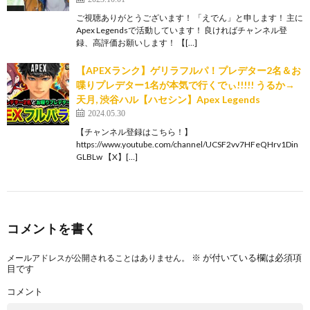
ご視聴ありがとうございます！ 「えでん」と申します！ 主に
Apex Legendsで活動しています！ 良ければチャンネル登
録、高評価お願いします！ 【[…]
【APEXランク】ゲリラフルパ！プレデター2名＆お
喋りプレデター1名が本気で行くでぃ!!!!! うるか→
天月, 渋谷ハル【ハセシン】Apex Legends
2024.05.30
【チャンネル登録はこちら！】
https://www.youtube.com/channel/UCSF2vv7HFeQHrv1Din
GLBLw 【X】[…]
コメントを書く
※
が付いている欄は必須項
メールアドレスが公開されることはありません。
目です
コメント