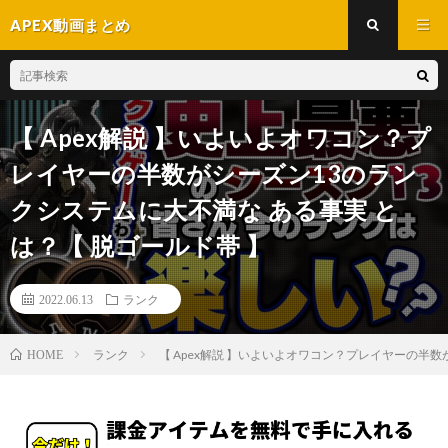
APEX動画まとめ
【 Apex解説 】いよいよオワコン？プ
レイヤーの半数がシーズン13のラン
クシステムに大不満な ある事実 と
は？【 脱ゴールド帯 】
2022.06.13
ランク
ランク
【 Apex解説 】いよいよオワコン？プレイヤーの半数
HOME