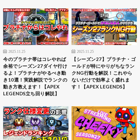
2025.11.25
2025.11.25
今のプラチナ帯はコレやれば
【シーズン27】プラチナ・ゴ
余裕でシーズン27ダイヤ行け
ールドが特にやりがちなラン
るよ！プラチナがやるべき動
クNG行動を解説！これやら
き10選！実践解説でランクの
ないだけで効率よく盛れま
動き方教えます！【APEX
す！【APEX LEGENDS】
LEGENDS立ち回り解説】