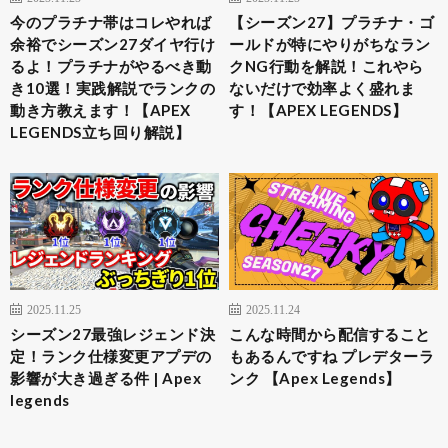
今のプラチナ帯はコレやれば
【シーズン27】プラチナ・ゴ
余裕でシーズン27ダイヤ行け
ールドが特にやりがちなラン
るよ！プラチナがやるべき動
クNG行動を解説！これやら
き10選！実践解説でランクの
ないだけで効率よく盛れま
動き方教えます！【APEX
す！【APEX LEGENDS】
LEGENDS立ち回り解説】
2025.11.25
2025.11.24
シーズン27最強レジェンド決
こんな時間から配信すること
定！ランク仕様変更アプデの
もあるんですね プレデターラ
影響が大き過ぎる件 | Apex
ンク 【Apex Legends】
legends