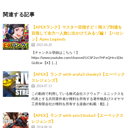
関連する記事
【APEXランク】マスター目指すど！両スプ到達を
目指して全力一人旅に出かけてみるゾ編！【ハセシ
ン】Apex Legends
2025.04.20
【チャンネル登録はこちら！】
https://www.youtube.com/channel/UCSF2vv7HFeQHrv1Din
GLBLw 【X】[…]
【APEX】ランク with arufa3 cheeky3【エーペック
スレジェンズ】
2024.07.13
この動画で利用している株式会社スクウェア・エニックスを
代表とする共同著作者が権利を所有する著作物及びスギヤマ
工房有限会社が権利を所有する楽曲の転載・配[…]
【APEX】ランク with axis3 kiska3【エーペックス
レジェンズ】
2024.08.16