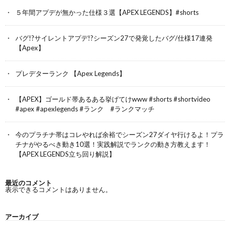
５年間アプデが無かった仕様３選【APEX LEGENDS】#shorts
バグ!?サイレントアプデ!?シーズン27で発覚したバグ/仕様17連発
【Apex】
プレデターランク 【Apex Legends】
【APEX】ゴールド帯あるある挙げてけwww #shorts #shortvideo
#apex #apexlegends #ランク #ランクマッチ
今のプラチナ帯はコレやれば余裕でシーズン27ダイヤ行けるよ！プラ
チナがやるべき動き10選！実践解説でランクの動き方教えます！
【APEX LEGENDS立ち回り解説】
最近のコメント
表示できるコメントはありません。
アーカイブ