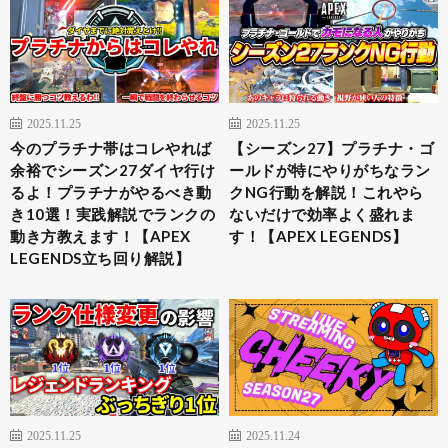
2025.11.25
2025.11.25
今のプラチナ帯はコレやれば
【シーズン27】プラチナ・ゴ
余裕でシーズン27ダイヤ行け
ールドが特にやりがちなラン
るよ！プラチナがやるべき動
クNG行動を解説！これやら
き10選！実践解説でランクの
ないだけで効率よく盛れま
動き方教えます！【APEX
す！【APEX LEGENDS】
LEGENDS立ち回り解説】
2025.11.25
2025.11.24