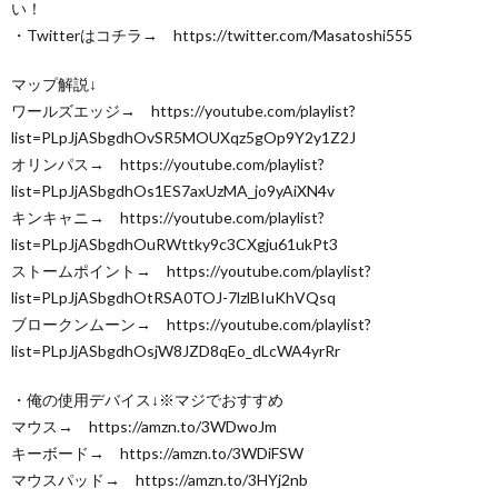
い！
・Twitterはコチラ→ https://twitter.com/Masatoshi555
マップ解説↓
ワールズエッジ→ https://youtube.com/playlist?
list=PLpJjASbgdhOvSR5MOUXqz5gOp9Y2y1Z2J
オリンパス→ https://youtube.com/playlist?
list=PLpJjASbgdhOs1ES7axUzMA_jo9yAiXN4v
キンキャニ→ https://youtube.com/playlist?
list=PLpJjASbgdhOuRWttky9c3CXgju61ukPt3
ストームポイント→ https://youtube.com/playlist?
list=PLpJjASbgdhOtRSA0TOJ-7lzlBIuKhVQsq
ブロークンムーン→ https://youtube.com/playlist?
list=PLpJjASbgdhOsjW8JZD8qEo_dLcWA4yrRr
・俺の使用デバイス↓※マジでおすすめ
マウス→ https://amzn.to/3WDwoJm
キーボード→ https://amzn.to/3WDiFSW
マウスパッド→ https://amzn.to/3HYj2nb