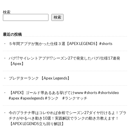
検索
検索
最近の投稿
５年間アプデが無かった仕様３選【APEX LEGENDS】#shorts
バグ!?サイレントアプデ!?シーズン27で発覚したバグ/仕様17連発
【Apex】
プレデターランク 【Apex Legends】
【APEX】ゴールド帯あるある挙げてけwww #shorts #shortvideo
#apex #apexlegends #ランク #ランクマッチ
今のプラチナ帯はコレやれば余裕でシーズン27ダイヤ行けるよ！プラ
チナがやるべき動き10選！実践解説でランクの動き方教えます！
【APEX LEGENDS立ち回り解説】