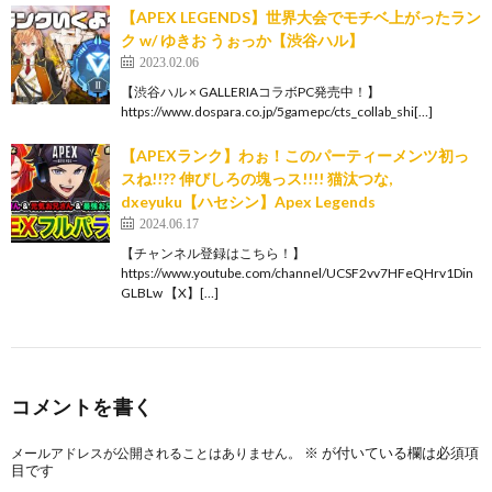
【APEX LEGENDS】世界大会でモチベ上がったラン
ク w/ ゆきお うぉっか【渋谷ハル】
2023.02.06
【渋谷ハル × GALLERIAコラボPC発売中！】
https://www.dospara.co.jp/5gamepc/cts_collab_shi[…]
【APEXランク】わぉ！このパーティーメンツ初っ
スね!!?? 伸びしろの塊っス!!!! 猫汰つな,
dxeyuku【ハセシン】Apex Legends
2024.06.17
【チャンネル登録はこちら！】
https://www.youtube.com/channel/UCSF2vv7HFeQHrv1Din
GLBLw 【X】[…]
コメントを書く
※
が付いている欄は必須項
メールアドレスが公開されることはありません。
目です