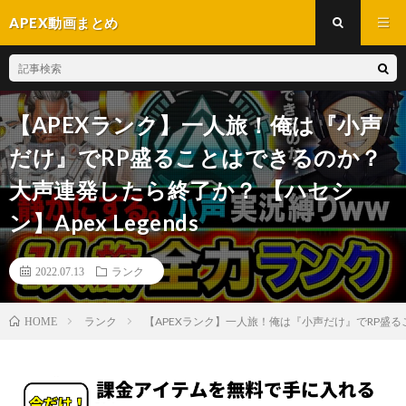
APEX動画まとめ
【APEXランク】一人旅！俺は『小声
だけ』でRP盛ることはできるのか？
大声連発したら終了か？ 【ハセシ
ン】Apex Legends
2022.07.13
ランク
ランク
【APEXランク】一人旅！俺は『小声だけ』でRP盛るこ
HOME