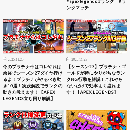
#apexlegends #ランク #ラ
ンクマッチ
2025.11.25
2025.11.25
今のプラチナ帯はコレやれば
【シーズン27】プラチナ・ゴ
余裕でシーズン27ダイヤ行け
ールドが特にやりがちなラン
るよ！プラチナがやるべき動
クNG行動を解説！これやら
き10選！実践解説でランクの
ないだけで効率よく盛れま
動き方教えます！【APEX
す！【APEX LEGENDS】
LEGENDS立ち回り解説】