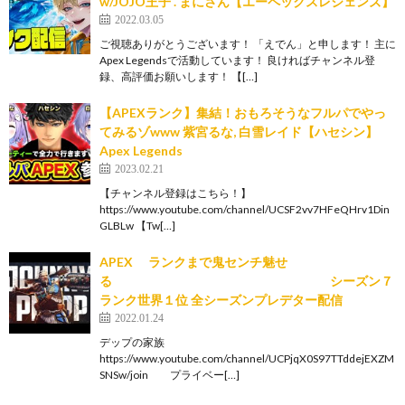
w/JOJO王子 . まにさん【エーペックスレジェンズ】
2022.03.05
ご視聴ありがとうございます！ 「えでん」と申します！ 主に
Apex Legendsで活動しています！ 良ければチャンネル登
録、高評価お願いします！ 【[…]
【APEXランク】集結！おもろそうなフルパでやっ
てみるゾwww 紫宮るな, 白雪レイド【ハセシン】
Apex Legends
2023.02.21
【チャンネル登録はこちら！】
https://www.youtube.com/channel/UCSF2vv7HFeQHrv1Din
GLBLw 【Tw[…]
APEX ランクまで鬼センチ魅せ
る シーズン７
ランク世界１位 全シーズンプレデター配信
2022.01.24
デップの家族
https://www.youtube.com/channel/UCPjqX0S97TTddejEXZM
SNSw/join プライベー[…]