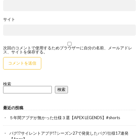
サイト
次回のコメントで使用するためブラウザーに自分の名前、メールアドレ
ス、サイトを保存する。
検索
検索
最近の投稿
５年間アプデが無かった仕様３選【APEX LEGENDS】#shorts
バグ!?サイレントアプデ!?シーズン27で発覚したバグ/仕様17連発
【Apex】