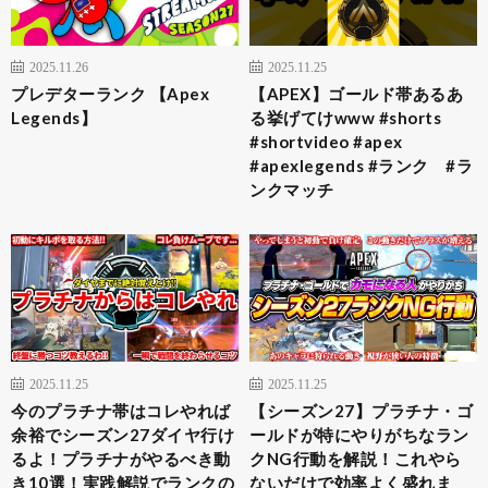
2025.11.26
2025.11.25
プレデターランク 【Apex
【APEX】ゴールド帯あるあ
Legends】
る挙げてけwww #shorts
#shortvideo #apex
#apexlegends #ランク #ラ
ンクマッチ
2025.11.25
2025.11.25
今のプラチナ帯はコレやれば
【シーズン27】プラチナ・ゴ
余裕でシーズン27ダイヤ行け
ールドが特にやりがちなラン
るよ！プラチナがやるべき動
クNG行動を解説！これやら
き10選！実践解説でランクの
ないだけで効率よく盛れま