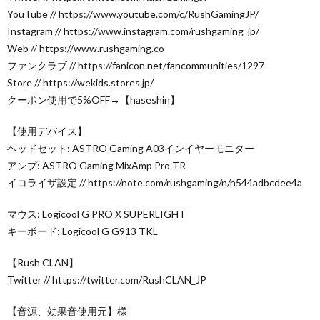
YouTube // https://www.youtube.com/c/RushGamingJP/
Instagram // https://www.instagram.com/rushgaming_jp/
Web // https://www.rushgaming.co
ファンクラブ // https://fanicon.net/fancommunities/1297
Store // https://wekids.stores.jp/
クーポン使用で5%OFF→【haseshin】
【使用デバイス】
ヘッドセット: ASTRO Gaming A03インイヤーモニター
アンプ: ASTRO Gaming MixAmp Pro TR
イコライザ設定 // https://note.com/rushgaming/n/n544adbcdee4a
マウス: Logicool G PRO X SUPERLIGHT
キーボード: Logicool G G913 TKL
【Rush CLAN】
Twitter // https://twitter.com/RushCLAN_JP
【音源、効果音使用元】様