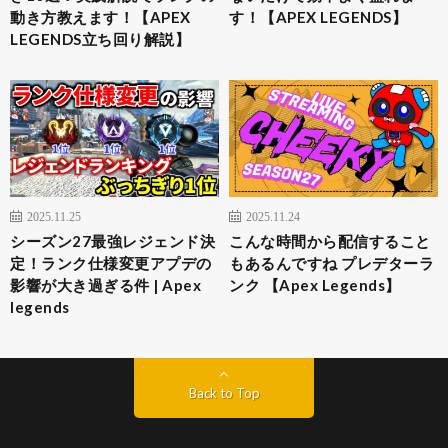
動き方教えます！【APEX
す！【APEX LEGENDS】
LEGENDS立ち回り解説】
2025.11.25
2025.11.24
シーズン27最強レジェンド決
こんな時間から配信すること
定！ランク仕様変更アプデの
もあるんですね プレデターラ
影響が大き過ぎる件 | Apex
ンク 【Apex Legends】
legends
Back to Top