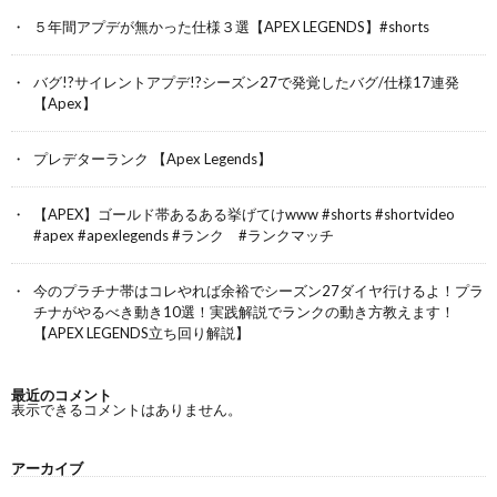
５年間アプデが無かった仕様３選【APEX LEGENDS】#shorts
バグ!?サイレントアプデ!?シーズン27で発覚したバグ/仕様17連発
【Apex】
プレデターランク 【Apex Legends】
【APEX】ゴールド帯あるある挙げてけwww #shorts #shortvideo
#apex #apexlegends #ランク #ランクマッチ
今のプラチナ帯はコレやれば余裕でシーズン27ダイヤ行けるよ！プラ
チナがやるべき動き10選！実践解説でランクの動き方教えます！
【APEX LEGENDS立ち回り解説】
最近のコメント
表示できるコメントはありません。
アーカイブ