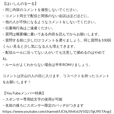
【はいしんのるーる】
– 同じ内容のコメントを連投しないでください。
– コメント同士で配信と関係のない会話はほどほどに。
– 他の人が不快になるようなコメントをしないでください。
– 伝書鳩行為はご遠慮ください。
– 質問は概要欄に書いてある内容を読んでからお願いします。
– 質問する前に少しだけコメントを遡りましょう。同じ質問を100回
くらい見ると少し気になる人も増えてきます。
– 配信ルールに沿ってない人がいても注意して揉めるのはやめて
ね。
– ルールがよくわからない場合は半年ROMりましょう。
コメントは沢山の人の目に入ります、リスペクトを持ったコメント
をお願いします！
【YouTubeメンバー特典】
– スポンサー専用絵文字の使用が可能
– 名前の後ろにスポンサー限定のバッヂがつきます
https://www.youtube.com/channel/UChLfthKoUV502J7gU9STArg/j