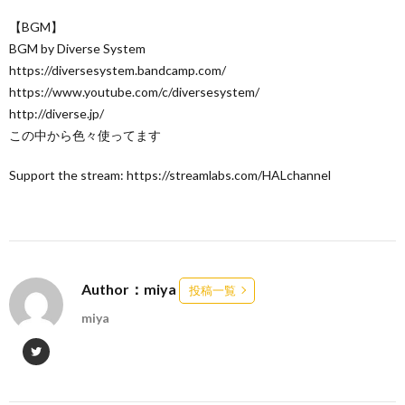
【BGM】
BGM by Diverse System
https://diversesystem.bandcamp.com/
https://www.youtube.com/c/diversesystem/
http://diverse.jp/
この中から色々使ってます
Support the stream: https://streamlabs.com/HALchannel
Author：miya
投稿一覧
miya