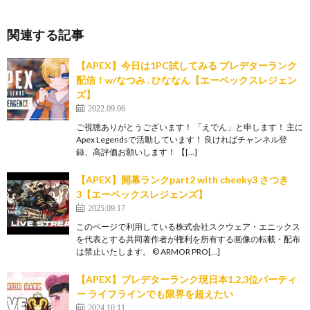
関連する記事
【APEX】今日は1PC試してみる プレデターランク
配信！w/なつみ . ひななん【エーペックスレジェン
ズ】
2022.09.06
ご視聴ありがとうございます！ 「えでん」と申します！ 主に
Apex Legendsで活動しています！ 良ければチャンネル登
録、高評価お願いします！ 【[…]
【APEX】開幕ランクpart2 with cheeky3 さつき
3【エーペックスレジェンズ】
2025.09.17
このページで利用している株式会社スクウェア・エニックス
を代表とする共同著作者が権利を所有する画像の転載・配布
は禁止いたします。 © ARMOR PRO[…]
【APEX】プレデターランク現日本1,2,3位パーティ
ー ライフラインでも限界を超えたい
2024.10.11