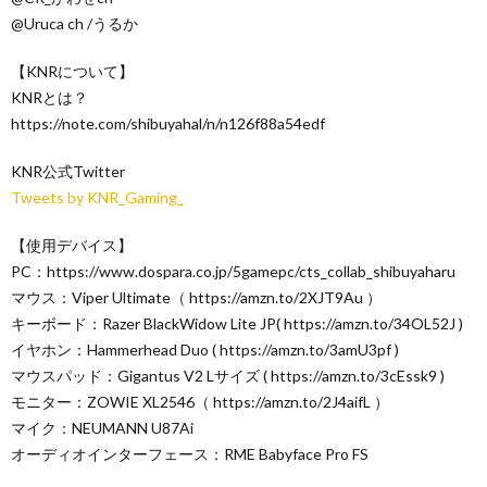
@Uruca ch /うるか
【KNRについて】
KNRとは？
https://note.com/shibuyahal/n/n126f88a54edf
KNR公式Twitter
Tweets by KNR_Gaming_
【使用デバイス】
PC：https://www.dospara.co.jp/5gamepc/cts_collab_shibuyaharu
マウス：Viper Ultimate（ https://amzn.to/2XJT9Au ）
キーボード：Razer BlackWidow Lite JP( https://amzn.to/34OL52J )
イヤホン：Hammerhead Duo ( https://amzn.to/3amU3pf )
マウスパッド：Gigantus V2 Lサイズ ( https://amzn.to/3cEssk9 )
モニター：ZOWIE XL2546（ https://amzn.to/2J4aifL ）
マイク：NEUMANN U87Ai
オーディオインターフェース：RME Babyface Pro FS