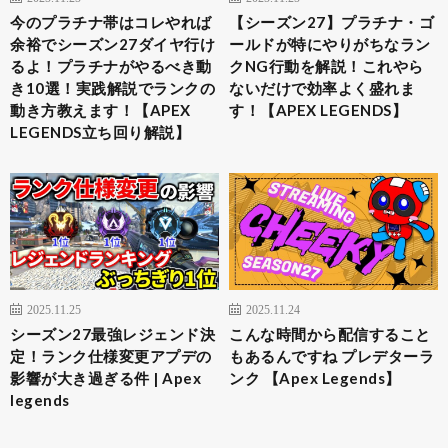
今のプラチナ帯はコレやれば
【シーズン27】プラチナ・ゴ
余裕でシーズン27ダイヤ行け
ールドが特にやりがちなラン
るよ！プラチナがやるべき動
クNG行動を解説！これやら
き10選！実践解説でランクの
ないだけで効率よく盛れま
動き方教えます！【APEX
す！【APEX LEGENDS】
LEGENDS立ち回り解説】
2025.11.25
2025.11.24
シーズン27最強レジェンド決
こんな時間から配信すること
定！ランク仕様変更アプデの
もあるんですね プレデターラ
影響が大き過ぎる件 | Apex
ンク 【Apex Legends】
legends