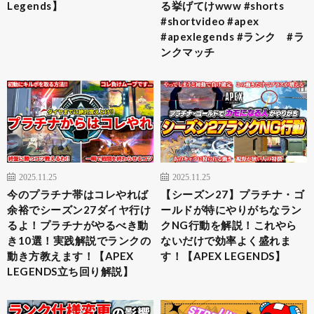
Legends】
る挙げてけwww #shorts
#shortvideo #apex
#apexlegends #ランク #ラ
ンクマッチ
2025.11.25
2025.11.25
今のプラチナ帯はコレやれば
【シーズン27】プラチナ・ゴ
余裕でシーズン27ダイヤ行け
ールドが特にやりがちなラン
るよ！プラチナがやるべき動
クNG行動を解説！これやら
き10選！実践解説でランクの
ないだけで効率よく盛れま
動き方教えます！【APEX
す！【APEX LEGENDS】
LEGENDS立ち回り解説】