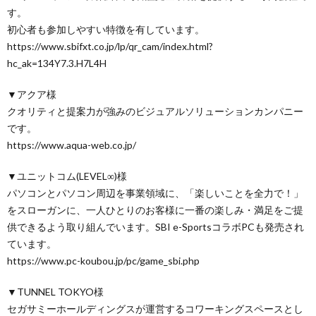
す。
初心者も参加しやすい特徴を有しています。
https://www.sbifxt.co.jp/lp/qr_cam/index.html?
hc_ak=134Y7.3.H7L4H
▼アクア様
クオリティと提案力が強みのビジュアルソリューションカンパニー
です。
https://www.aqua-web.co.jp/
▼ユニットコム(LEVEL∞)様
パソコンとパソコン周辺を事業領域に、「楽しいことを全力で！」
をスローガンに、一人ひとりのお客様に一番の楽しみ・満足をご提
供できるよう取り組んでいます。SBI e-SportsコラボPCも発売され
ています。
https://www.pc-koubou.jp/pc/game_sbi.php
▼TUNNEL TOKYO様
セガサミーホールディングスが運営するコワーキングスペースとし