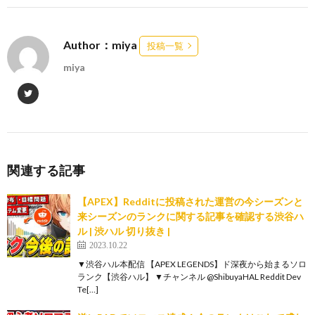
Author：miya
投稿一覧
miya
関連する記事
【APEX】Redditに投稿された運営の今シーズンと
来シーズンのランクに関する記事を確認する渋谷ハ
ル | 渋ハル 切り抜き |
2023.10.22
▼渋谷ハル本配信 【APEX LEGENDS】ド深夜から始まるソロ
ランク【渋谷ハル】 ▼チャンネル @ShibuyaHAL Reddit Dev
Te[…]