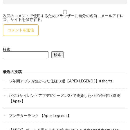
次回のコメントで使用するためブラウザーに自分の名前、メールアドレ
ス、サイトを保存する。
検索
検索
最近の投稿
５年間アプデが無かった仕様３選【APEX LEGENDS】#shorts
バグ!?サイレントアプデ!?シーズン27で発覚したバグ/仕様17連発
【Apex】
プレデターランク 【Apex Legends】
【APEX】ゴールド帯あるある挙げてけwww #shorts #shortvideo