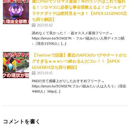
遂にPADでソロマス達成！今のランクはこれで盛れ
る！ソロマスに必要な事全部教えるよ！ゴールドプ
ラチナダイヤは絶対見るべき！【APEX LEGENDS立
ち回り解説】
2023.05.02
諦めなくて良かった！ ・超オススメ最強フリーク→
https://amzn.to/3CN027K ・フルパ組みたい人用ディスコ鯖
↓（現在11500人）[…]
【Twitterで話題】最近のAPEXのバグやチートがエ
グすぎるｗｗｗいつ終わるんだコレ！！【APEX
LEGENDS立ち回り解説】
2023.03.05
PADの当て感爆上がりしたおすすめフリーク→
https://amzn.to/3CN027K フルパ組みたい人は入ろう↓（現在
9400人） https[…]
コメントを書く