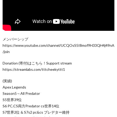
メンバーシップ
https://www.youtube.com/channel/UCQOsS5I8mof9H33QH4j49nA
/join
Donation (寄付)はこちら！Support stream
https://streamlabs.com/tttcheekyttt1
(実績)
Apex Legends
Season5～All Predator
S5世界39位
S6 PC.CS両方Predator cs世界14位
S7世界2位 & S7s2 pc&cs プレデター維持