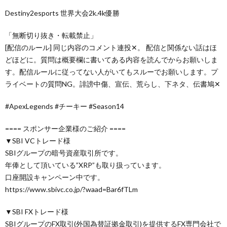
Destiny2esports 世界大会2k.4k優勝
「無断切り抜き・転載禁止」
[配信のルール] 同じ内容のコメント連投✕。 配信と関係ない話はほ
どほどに。質問は概要欄に書いてある内容を読んでからお願いしま
す。配信ルールに従ってない人がいてもスルーでお願いします。プ
ライベートの質問NG。誹謗中傷、宣伝、荒らし、下ネタ、伝書鳩✕
#ApexLegends #チーキー #Season14
==== スポンサー企業様のご紹介 ====
▼SBI VCトレード様
SBIグループの暗号資産取引所です。
年俸として頂いている”XRP”も取り扱っています。
口座開設キャンペーン中です。
https://www.sbivc.co.jp/?waad=Bar6fTLm
▼SBI FXトレード様
SBIグループのFX取引(外国為替証拠金取引)を提供するFX専門会社で