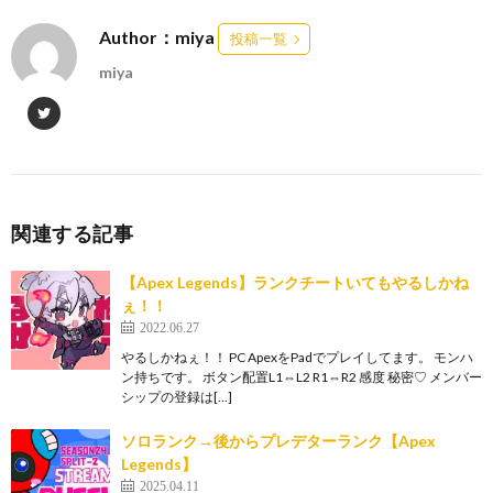
Author：miya
投稿一覧
miya
関連する記事
【Apex Legends】ランクチートいてもやるしかね
ぇ！！
2022.06.27
やるしかねぇ！！ PC ApexをPadでプレイしてます。 モンハ
ン持ちです。 ボタン配置L1⇔L2 R1⇔R2 感度 秘密♡ メンバー
シップの登録は[…]
ソロランク→後からプレデターランク【Apex
Legends】
2025.04.11