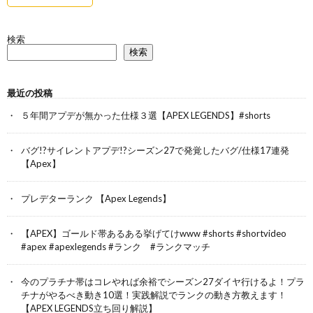
検索
検索
最近の投稿
５年間アプデが無かった仕様３選【APEX LEGENDS】#shorts
バグ!?サイレントアプデ!?シーズン27で発覚したバグ/仕様17連発
【Apex】
プレデターランク 【Apex Legends】
【APEX】ゴールド帯あるある挙げてけwww #shorts #shortvideo
#apex #apexlegends #ランク #ランクマッチ
今のプラチナ帯はコレやれば余裕でシーズン27ダイヤ行けるよ！プラ
チナがやるべき動き10選！実践解説でランクの動き方教えます！
【APEX LEGENDS立ち回り解説】