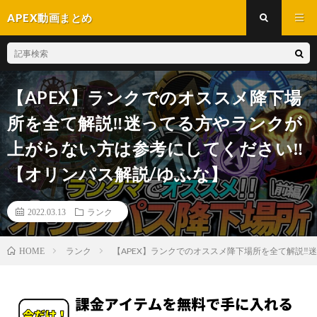
APEX動画まとめ
【APEX】ランクでのオススメ降下場
所を全て解説‼迷ってる方やランクが
上がらない方は参考にしてください‼
【オリンパス解説/ゆふな】
2022.03.13
ランク
ランク
【APEX】ランクでのオススメ降下場所を全て解説‼
HOME