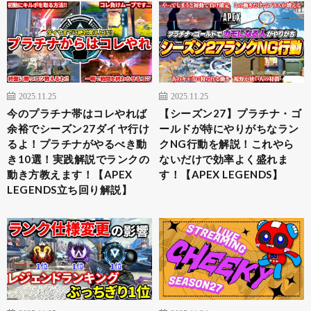
2025.11.25
2025.11.25
今のプラチナ帯はコレやれば
【シーズン27】プラチナ・ゴ
余裕でシーズン27ダイヤ行け
ールドが特にやりがちなラン
るよ！プラチナがやるべき動
クNG行動を解説！これやら
き10選！実践解説でランクの
ないだけで効率よく盛れま
動き方教えます！【APEX
す！【APEX LEGENDS】
LEGENDS立ち回り解説】