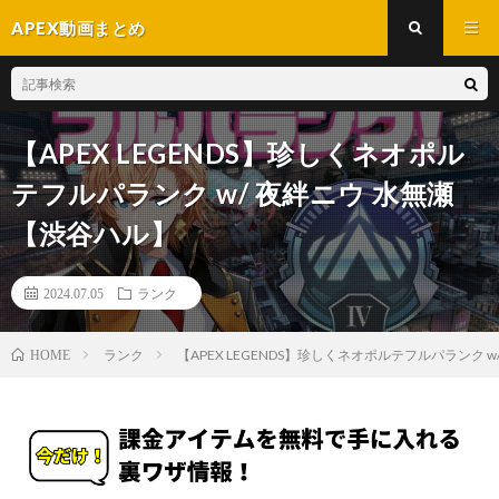
APEX動画まとめ
【APEX LEGENDS】珍しくネオポル
テフルパランク w/ 夜絆ニウ 水無瀬
【渋谷ハル】
2024.07.05
ランク
ランク
【APEX LEGENDS】珍しくネオポルテフルパランク 
HOME