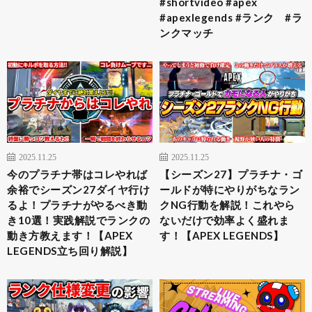
#shortvideo #apex
#apexlegends #ランク #ラ
ンクマッチ
2025.11.25
2025.11.25
今のプラチナ帯はコレやれば
【シーズン27】プラチナ・ゴ
余裕でシーズン27ダイヤ行け
ールドが特にやりがちなラン
るよ！プラチナがやるべき動
クNG行動を解説！これやら
き10選！実践解説でランクの
ないだけで効率よく盛れま
動き方教えます！【APEX
す！【APEX LEGENDS】
LEGENDS立ち回り解説】