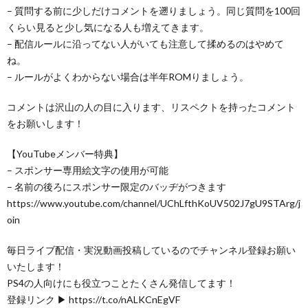
– 質問する前に少しだけコメントを遡りましょう。同じ質問を100回
くらい見ると少し気になる人も増えてきます。
– 配信ルールに沿ってない人がいても注意して揉めるのはやめて
ね。
– ルールがよくわからない場合は半年ROMりましょう。
コメントは沢山の人の目に入ります、リスペクトを持ったコメント
をお願いします！
【YouTubeメンバー特典】
– スポンサー専用絵文字の使用が可能
– 名前の後ろにスポンサー限定のバッヂがつきます
https://www.youtube.com/channel/UChLfthKoUV502J7gU9STArg/j
oin
毎日ライブ配信・実況動画投稿しているのでチャンネル登録お願い
いたします！
PS4の人向けにも役立つことたくさん発信してます！
登録リンク ▶ https://t.co/nALKCnEgVF