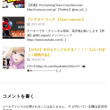
【所属】 Pro Gaming Team Crazy Raccoon
http://crazyraccoon.jp/​ 【Twitter】@ow_ur[…]
プレデター ランク 【Apex Legends】
2023.10.29
チーキーです！ チャンネル登録、高評価お願いします 【所
属】@SBI_eSports メンバーシップ
https://www.youtube.com/[…]
【APEX】今日もランクをする！！！！【ぶいすぽ
っ！胡桃のあ】
2024.07.30
ｲﾗｽﾄ🎨 https://x.com/hiyokottie1056 ﾒﾝﾊﾞｰ👥
✽••┈┈┈┈┈┈┈┈┈┈┈┈┈┈[…]
コメントを書く
※
が付いている欄は必須項
メールアドレスが公開されることはありません。