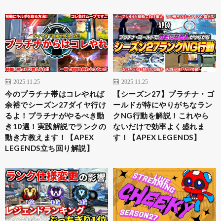
2025.11.25
2025.11.25
今のプラチナ帯はコレやれば
【シーズン27】プラチナ・ゴ
余裕でシーズン27ダイヤ行け
ールドが特にやりがちなラン
るよ！プラチナがやるべき動
クNG行動を解説！これやら
き10選！実践解説でランクの
ないだけで効率よく盛れま
動き方教えます！【APEX
す！【APEX LEGENDS】
LEGENDS立ち回り解説】