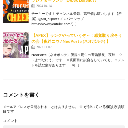
プレデターランク 【Apex Legends】
2024.04.14
チーキーです！ チャンネル登録、高評価お願いします 【所
属】@SBI_eSports メンバーシップ
https://www.youtube.com/[…]
【APEX】ランクやっていくぞ～！感覚取り戻そう
の会【夜絆ニウ / NeoPorte (ネオポルテ) 】
2022.11.07
NeoPorte（ネオポルテ）所属１期生の警備隊長、夜絆ニウ
（よづなにう）です！ ※真面目に試合をしていても、コメン
トを読む癖があります…！ R[…]
コメントを書く
※
が付いている欄は必須項
メールアドレスが公開されることはありません。
目です
コメント