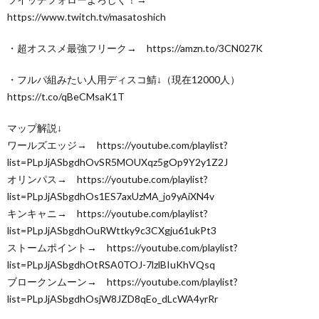
https://www.twitch.tv/masatoshich
・超オススメ最強フリーク→ https://amzn.to/3CN027K
・フルパ組みたい人用ディスコ鯖↓（現在12000人）
https://t.co/qBeCMsaK1T
マップ解説↓
ワールズエッジ→ https://youtube.com/playlist?
list=PLpJjASbgdhOvSR5MOUXqz5gOp9Y2y1Z2J
オリンパス→ https://youtube.com/playlist?
list=PLpJjASbgdhOs1ES7axUzMA_jo9yAiXN4v
キンキャニ→ https://youtube.com/playlist?
list=PLpJjASbgdhOuRWttky9c3CXgju61ukPt3
ストームポイント→ https://youtube.com/playlist?
list=PLpJjASbgdhOtRSA0TOJ-7lzlBIuKhVQsq
ブロークンムーン→ https://youtube.com/playlist?
list=PLpJjASbgdhOsjW8JZD8qEo_dLcWA4yrRr