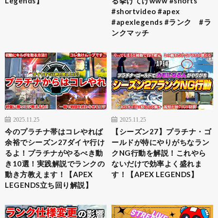
Legends】
る挙げてけwww #shorts
#shortvideo #apex
#apexlegends #ランク #ラ
ンクマッチ
2025.11.25
2025.11.25
今のプラチナ帯はコレやれば
【シーズン27】プラチナ・ゴ
余裕でシーズン27ダイヤ行け
ールドが特にやりがちなラン
るよ！プラチナがやるべき動
クNG行動を解説！これやら
き10選！実践解説でランクの
ないだけで効率よく盛れま
動き方教えます！【APEX
す！【APEX LEGENDS】
LEGENDS立ち回り解説】