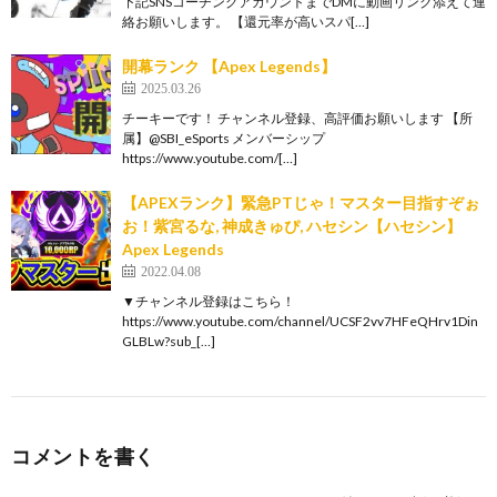
下記SNSコーチングアカウントまでDMに動画リンク添えて連
絡お願いします。 【還元率が高いスパ[…]
開幕ランク 【Apex Legends】
2025.03.26
チーキーです！ チャンネル登録、高評価お願いします 【所
属】@SBI_eSports メンバーシップ
https://www.youtube.com/[…]
【APEXランク】緊急PTじゃ！マスター目指すぞぉ
お！紫宮るな, 神成きゅぴ, ハセシン【ハセシン】
Apex Legends
2022.04.08
▼チャンネル登録はこちら！
https://www.youtube.com/channel/UCSF2vv7HFeQHrv1Din
GLBLw?sub_[…]
コメントを書く