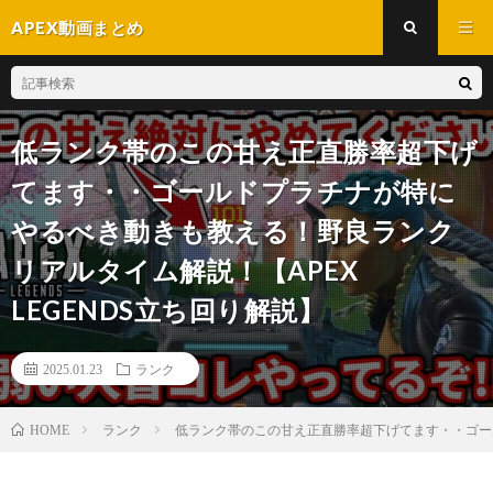
APEX動画まとめ
低ランク帯のこの甘え正直勝率超下げ
てます・・ゴールドプラチナが特に
やるべき動きも教える！野良ランク
リアルタイム解説！【APEX
LEGENDS立ち回り解説】
2025.01.23
ランク
ランク
低ランク帯のこの甘え正直勝率超下げてます・・ゴール
HOME