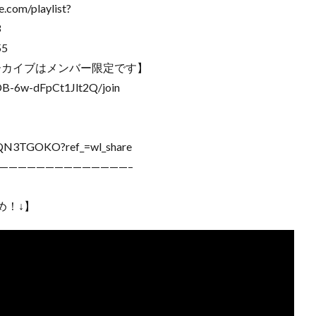
m/playlist?
3
55
ーカイブはメンバー限定です】
B-6w-dFpCt1Jlt2Q/join
G8QN3TGOKO?ref_=wl_share
——————————————–
め！↓】