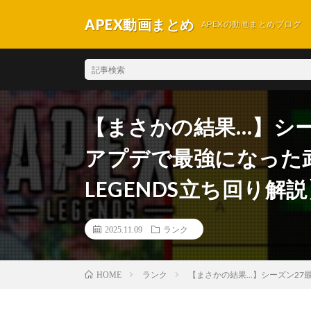
APEX動画まとめ
APEXの動画まとめブログ
【まさかの結果…】シ
アプデで最強になった武
LEGENDS立ち回り解説
2025.11.09
ランク
ランク
【まさかの結果...】シーズン2
HOME