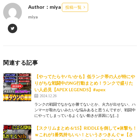
Author：miya
投稿一覧
miya
関連する記事
【やってたらヤバいかも】低ランク帯の人が特にや
りがちな戦闘中のNG行動まとめ！ランクで盛りた
い人必見【APEX LEGENDS】#apex
2024.12.26
ランクの戦闘でなかなか勝てないとか、火力が出せない、ハ
ンマーが取れないみたいな悩みあると思うんですが、戦闘中
にやってしまっているよくない動きが原因にな[…]
【スクリムまとめ 6/15】RIDDLEを倒して●体撃ち！
ｗこれが1番気持ちいい！というさつきんぐｗ【さ