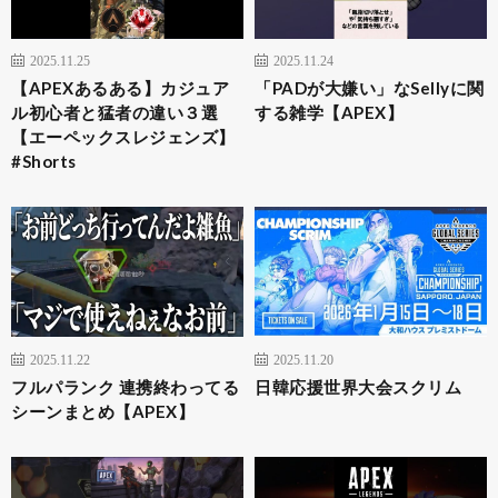
2025.11.25
2025.11.24
【APEXあるある】カジュア
「PADが大嫌い」なSellyに関
ル初心者と猛者の違い３選
する雑学【APEX】
【エーペックスレジェンズ】
#Shorts
2025.11.22
2025.11.20
フルパランク 連携終わってる
日韓応援世界大会スクリム
シーンまとめ【APEX】