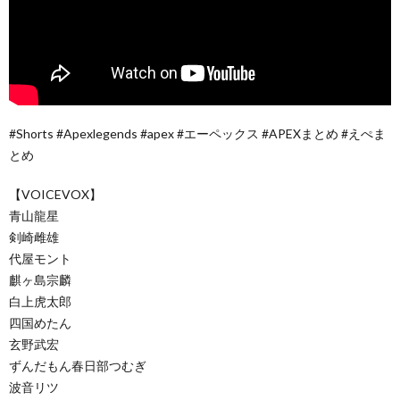
#Shorts #Apexlegends #apex #エーペックス #APEXまとめ #えぺま
とめ
【VOICEVOX】
青山龍星
剣崎雌雄
代屋モント
麒ヶ島宗麟
白上虎太郎
四国めたん
玄野武宏
ずんだもん春日部つむぎ
波音リツ