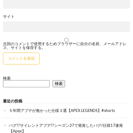
サイト
次回のコメントで使用するためブラウザーに自分の名前、メールアドレ
ス、サイトを保存する。
検索
検索
最近の投稿
５年間アプデが無かった仕様３選【APEX LEGENDS】#shorts
バグ!?サイレントアプデ!?シーズン27で発覚したバグ/仕様17連発
【Apex】