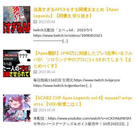
迫真すぎるAPEXをする関優太まとめ【Apex
Legends】【関優太 切り抜き】
2023.05.04
twitch元配信「エペ→lol」 2023/5/1
https://www.twitch.tv/videos/1808452021
━━━━━━━━[…]
【Apex翻訳】LP40万に到達したプレ1位率いるフル
パが、ソロランク中のプロに1ｖ3されてしまう【ま
とめぺくす】
2023.06.14
毎日投稿116日目 引用元 https://www.twitch.tv/apryze
https://www.twitch.tv/genburten […]
【SCARZ CUP Apex Legends vol.4】waaaa!! w/rpr
dtto.【VEE/秋雪こはく】
2024.10.18
本配信：https://www.youtube.com/watch?v=vCX39dyfW1M
今年のバースデーグッズ＆ボイス販売中！10月20日(日[…]