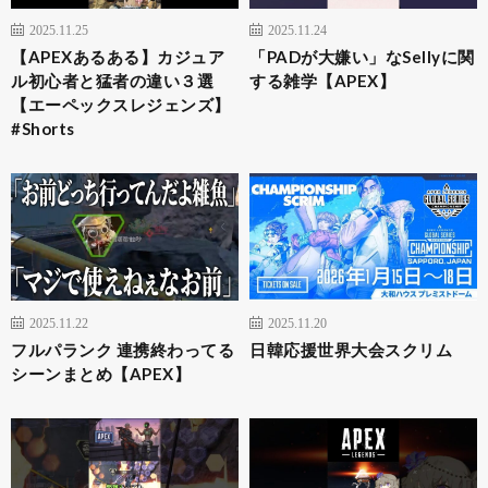
2025.11.25
2025.11.24
【APEXあるある】カジュア
「PADが大嫌い」なSellyに関
ル初心者と猛者の違い３選
する雑学【APEX】
【エーペックスレジェンズ】
#Shorts
2025.11.22
2025.11.20
フルパランク 連携終わってる
日韓応援世界大会スクリム
シーンまとめ【APEX】