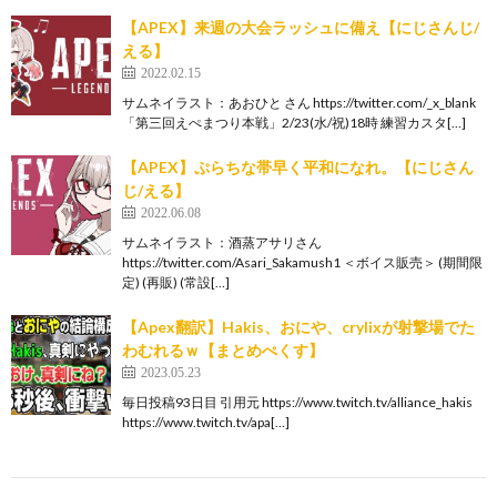
【APEX】来週の大会ラッシュに備え【にじさんじ/
える】
2022.02.15
サムネイラスト：あおひと さん https://twitter.com/_x_blank
「第三回えぺまつり本戦」2/23(水/祝)18時 練習カスタ[…]
【APEX】ぷらちな帯早く平和になれ。【にじさん
じ/える】
2022.06.08
サムネイラスト：酒蒸アサリさん
https://twitter.com/Asari_Sakamush1 ＜ボイス販売＞ (期間限
定) (再販) (常設[…]
【Apex翻訳】Hakis、おにや、crylixが射撃場でた
わむれるｗ【まとめぺくす】
2023.05.23
毎日投稿93日目 引用元 https://www.twitch.tv/alliance_hakis
https://www.twitch.tv/apa[…]