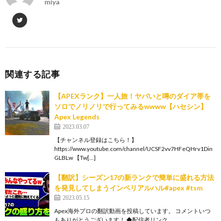
miya
関連する記事
【APEXランク】一人旅！ヤバいと噂のダイア帯を
ソロでノリノリで行ってみるwwww【ハセシン】
Apex Legends
2023.03.07
【チャンネル登録はこちら！】
https://www.youtube.com/channel/UCSF2vv7HFeQHrv1Din
GLBLw 【Tw[…]
【翻訳】シーズン17の新ランクで簡単に盛れる方法
を発見してしまうインペリアルハル#apex #tsm
2023.05.15
Apex海外プロの翻訳動画を投稿しています。 コメントいつ
もありがとうございます！ ◆配信者リンク