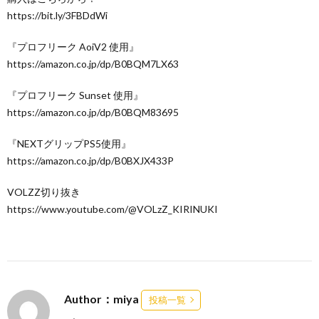
https://bit.ly/3FBDdWi
『プロフリーク AoiV2 使用』
https://amazon.co.jp/dp/B0BQM7LX63
『プロフリーク Sunset 使用』
https://amazon.co.jp/dp/B0BQM83695
『NEXTグリップPS5使用』
https://amazon.co.jp/dp/B0BXJX433P
VOLZZ切り抜き
https://www.youtube.com/@VOLzZ_KIRINUKI
Author：miya
投稿一覧