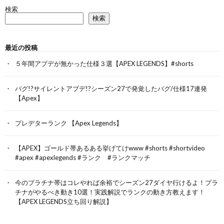
検索
検索
最近の投稿
５年間アプデが無かった仕様３選【APEX LEGENDS】#shorts
バグ!?サイレントアプデ!?シーズン27で発覚したバグ/仕様17連発
【Apex】
プレデターランク 【Apex Legends】
【APEX】ゴールド帯あるある挙げてけwww #shorts #shortvideo
#apex #apexlegends #ランク #ランクマッチ
今のプラチナ帯はコレやれば余裕でシーズン27ダイヤ行けるよ！プラ
チナがやるべき動き10選！実践解説でランクの動き方教えます！
【APEX LEGENDS立ち回り解説】