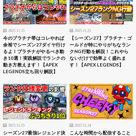
2025.11.25
2025.11.25
今のプラチナ帯はコレやれば
【シーズン27】プラチナ・ゴ
余裕でシーズン27ダイヤ行け
ールドが特にやりがちなラン
るよ！プラチナがやるべき動
クNG行動を解説！これやら
き10選！実践解説でランクの
ないだけで効率よく盛れま
動き方教えます！【APEX
す！【APEX LEGENDS】
LEGENDS立ち回り解説】
2025.11.25
2025.11.24
シーズン27最強レジェンド決
こんな時間から配信すること