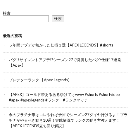
検索
検索
最近の投稿
５年間アプデが無かった仕様３選【APEX LEGENDS】#shorts
バグ!?サイレントアプデ!?シーズン27で発覚したバグ/仕様17連発
【Apex】
プレデターランク 【Apex Legends】
【APEX】ゴールド帯あるある挙げてけwww #shorts #shortvideo
#apex #apexlegends #ランク #ランクマッチ
今のプラチナ帯はコレやれば余裕でシーズン27ダイヤ行けるよ！プラ
チナがやるべき動き10選！実践解説でランクの動き方教えます！
【APEX LEGENDS立ち回り解説】