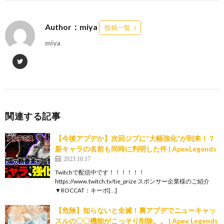
Author：miya
投稿一覧
miya
関連する記事
【今後アプデか】次回ジブに”大幅強化”が到来！？
新キャラの名前も同時に判明した件 | ApexLegends
2023.10.17
Twitchで配信中です！！！！！！
https://www.twitch.tv/tie_prize スポンサー企業様のご紹介
▼ROCCAT：キーボ[…]
【危険】知らないと全滅！裏アプデでニューキャッ
スルの〇〇機能がこっそり削除。。 | Apex Legends