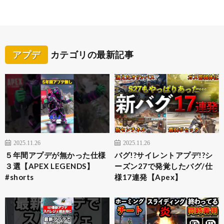
アプデ
カテゴリの最新記事
2025.11.26
2025.11.26
５年間アプデが無かった仕様
バグ!?サイレントアプデ!?シ
３選【APEX LEGENDS】
ーズン27で発覚したバグ/仕
#shorts
様17連発【Apex】