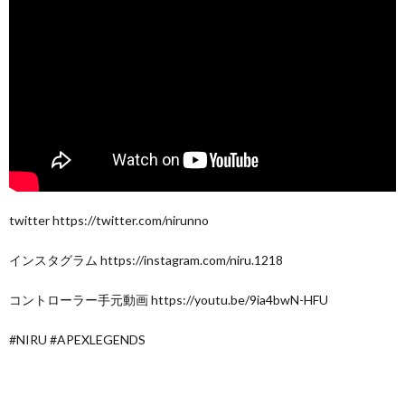
twitter https://twitter.com/nirunno
インスタグラム https://instagram.com/niru.1218
コントローラー手元動画 https://youtu.be/9ia4bwN-HFU
#NIRU #APEXLEGENDS