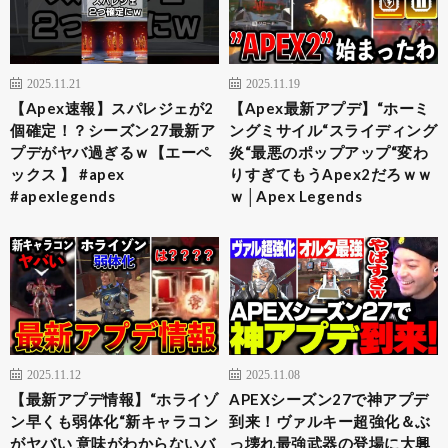
2025.11.21
2025.11.19
【Apex速報】スパレジェが2
【Apex最新アプデ】“ホーミ
個確定！？シーズン27最新ア
ングミサイル“スライディング
プデがヤバ過ぎるｗ【エーペ
炎“最悪のポップアップ“変わ
ックス 】 #apex
りすぎてもうApex2だろｗｗ
#apexlegends
ｗ│Apex Legends
2025.11.12
2025.11.08
【最新アプデ情報】“ホライゾ
APEXシーズン27で神アプデ
ン早くも弱体化“新キャラコン
到来！ヴァルキー超強化＆ぶ
がヤバい 意味がわからないバ
っ壊れ最強武器の登場に大興